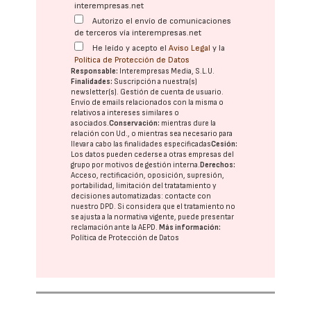
interempresas.net
Autorizo el envío de comunicaciones
de terceros vía interempresas.net
He leído y acepto el
Aviso Legal
y la
Política de Protección de Datos
Responsable:
Interempresas Media, S.L.U.
Finalidades:
Suscripción a nuestra(s)
newsletter(s). Gestión de cuenta de usuario.
Envío de emails relacionados con la misma o
relativos a intereses similares o
asociados.
Conservación:
mientras dure la
relación con Ud., o mientras sea necesario para
llevar a cabo las finalidades especificadas
Cesión:
Los datos pueden cederse a otras
empresas del
grupo
por motivos de gestión interna.
Derechos:
Acceso, rectificación, oposición, supresión,
portabilidad, limitación del tratatamiento y
decisiones automatizadas:
contacte con
nuestro DPD
. Si considera que el tratamiento no
se ajusta a la normativa vigente, puede presentar
reclamación ante la
AEPD
.
Más información:
Política de Protección de Datos