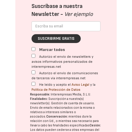
Suscríbase a nuestra
Newsletter -
Ver ejemplo
SUSCRIBIRME GRATIS
Marcar todos
Autorizo el envío de newsletters y
avisos informativos personalizados de
interempresas.net
Autorizo el envío de comunicaciones
de terceros vía interempresas.net
He leído y acepto el
Aviso Legal
y la
Política de Protección de Datos
Responsable:
Interempresas Media, S.L.U.
Finalidades:
Suscripción a nuestra(s)
newsletter(s). Gestión de cuenta de usuario.
Envío de emails relacionados con la misma o
relativos a intereses similares o
asociados.
Conservación:
mientras dure la
relación con Ud., o mientras sea necesario para
llevar a cabo las finalidades especificadas
Cesión:
Los datos pueden cederse a otras
empresas del