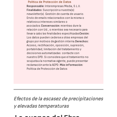
Política de Protección de Datos
Responsable:
Interempresas Media, S.L.U.
Finalidades:
Suscripción a nuestra(s)
newsletter(s). Gestión de cuenta de usuario.
Envío de emails relacionados con la misma o
relativos a intereses similares o
asociados.
Conservación:
mientras dure la
relación con Ud., o mientras sea necesario para
llevar a cabo las finalidades especificadas
Cesión:
Los datos pueden cederse a otras
empresas del
grupo
por motivos de gestión interna.
Derechos:
Acceso, rectificación, oposición, supresión,
portabilidad, limitación del tratatamiento y
decisiones automatizadas:
contacte con
nuestro DPD
. Si considera que el tratamiento no
se ajusta a la normativa vigente, puede presentar
reclamación ante la
AEPD
.
Más información:
Política de Protección de Datos
Efectos de la escasez de precipitaciones
y elevadas temperaturas