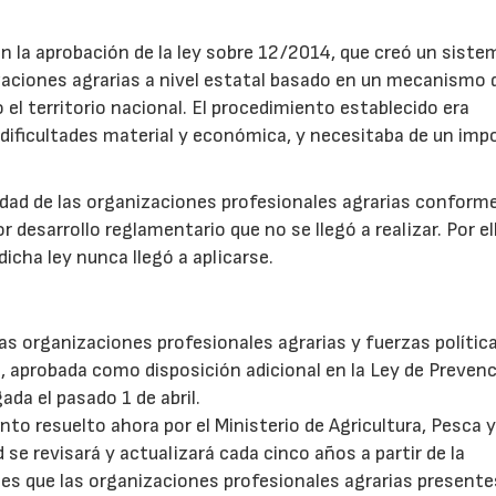
on la aprobación de la ley sobre 12/2014, que creó un siste
izaciones agrarias a nivel estatal basado en un mecanismo 
 el territorio nacional. El procedimiento establecido era
 dificultades material y económica, y necesitaba de un imp
idad de las organizaciones profesionales agrarias conform
desarrollo reglamentario que no se llegó a realizar. Por ell
icha ley nunca llegó a aplicarse.
s organizaciones profesionales agrarias y fuerzas política
, aprobada como disposición adicional en la Ley de Preven
ada el pasado 1 de abril.
to resuelto ahora por el Ministerio de Agricultura, Pesca 
22/07/2026
29/07/2026
se revisará y actualizará cada cinco años a partir de la
 es que las organizaciones profesionales agrarias presente