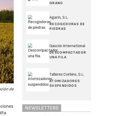
GRANO
Agarin, S.L.
RECOGEDORAS DE
PIEDRAS
Gascón International
DESCOMPACTADOR
UNA FILA
Talleres Corbins, S.L.
ATOMIZADORES
SUSPENDIDOS
ación de
aciones
NEWSLETTERS
lta