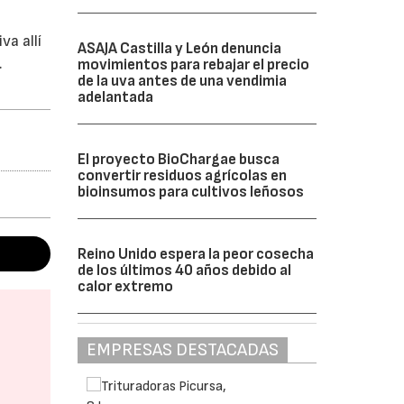
a allí
ASAJA Castilla y León denuncia
.
movimientos para rebajar el precio
de la uva antes de una vendimia
adelantada
El proyecto BioChargae busca
convertir residuos agrícolas en
bioinsumos para cultivos leñosos
Reino Unido espera la peor cosecha
de los últimos 40 años debido al
calor extremo
EMPRESAS DESTACADAS