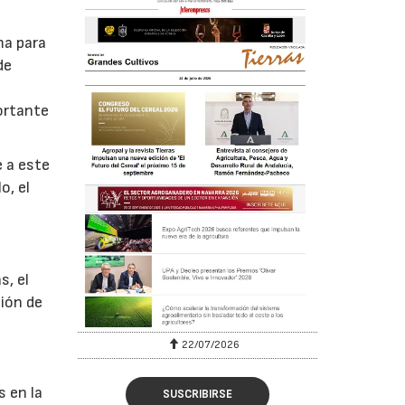
ma para
de
ortante
e a este
o, el
s, el
ción de
y
22/07/2026
s en la
SUSCRIBIRSE