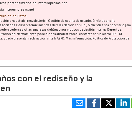
ativos personalizados de interempresas.net
vía interempresas.net
otección de Datos
pción a nuestra(s) newsletter(s). Gestión de cuenta de usuario. Envío de emails
o asociados.
Conservación:
mientras dure la relación con Ud., o mientras sea necesario para
ueden cederse a otras
empresas del grupo
por motivos de gestión interna.
Derechos:
imitación del tratatamiento y decisiones automatizadas:
contacte con nuestro DPD
. Si
nte, puede presentar reclamación ante la
AEPD
.
Más información:
Política de Protección de
ños con el rediseño y la
gen