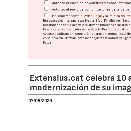
Autorizo el envío de newsletters y avisos inform
Autorizo el envío de comunicaciones de terceros 
He leído y acepto el
Aviso Legal
y la
Política de Pr
Responsable:
Interempresas Media, S.L.U.
Finalidades:
Suscri
relacionados con la misma o relativos a intereses similares 
llevar a cabo las finalidades especificadas
Cesión:
Los datos p
Acceso, rectificación, oposición, supresión, portabilidad, l
considera que el tratamiento no se ajusta a la normativa vige
Datos
Extensius.cat celebra 10 a
modernización de su ima
07/08/2026