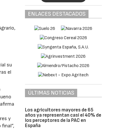
ENLACES DESTACADOS
grario,
n
ial su
ras el
e
ÚLTIMAS NOTICIAS
bueno
 afirma
Los agricultores mayores de 65
años ya representan casi el 40% de
res y
los perceptores de la PAC en
final”,
España