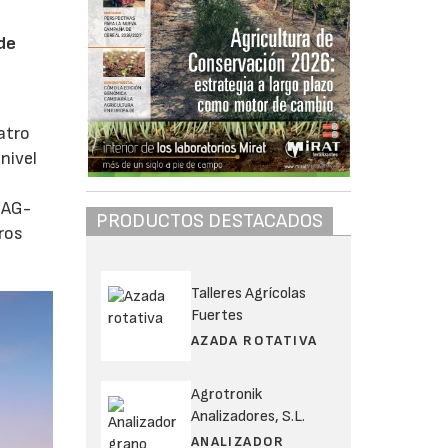
 de
atro
nivel
COAG-
PRODUCTOS DESTACADOS
ros
Talleres Agrícolas
Fuertes
AZADA ROTATIVA
Agrotronik
Analizadores, S.L.
ANALIZADOR