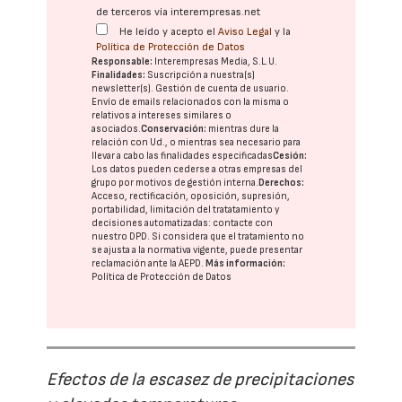
de terceros vía interempresas.net
He leído y acepto el
Aviso Legal
y la
Política de Protección de Datos
Responsable:
Interempresas Media, S.L.U.
Finalidades:
Suscripción a nuestra(s)
newsletter(s). Gestión de cuenta de usuario.
Envío de emails relacionados con la misma o
relativos a intereses similares o
asociados.
Conservación:
mientras dure la
relación con Ud., o mientras sea necesario para
llevar a cabo las finalidades especificadas
Cesión:
Los datos pueden cederse a otras
empresas del
grupo
por motivos de gestión interna.
Derechos:
Acceso, rectificación, oposición, supresión,
portabilidad, limitación del tratatamiento y
decisiones automatizadas:
contacte con
nuestro DPD
. Si considera que el tratamiento no
se ajusta a la normativa vigente, puede presentar
reclamación ante la
AEPD
.
Más información:
Política de Protección de Datos
Efectos de la escasez de precipitaciones