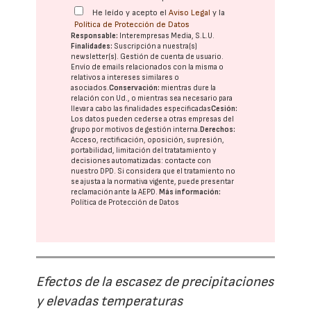
He leído y acepto el
Aviso Legal
y la
Política de Protección de Datos
Responsable:
Interempresas Media, S.L.U.
Finalidades:
Suscripción a nuestra(s)
newsletter(s). Gestión de cuenta de usuario.
Envío de emails relacionados con la misma o
relativos a intereses similares o
asociados.
Conservación:
mientras dure la
relación con Ud., o mientras sea necesario para
llevar a cabo las finalidades especificadas
Cesión:
Los datos pueden cederse a otras
empresas del
grupo
por motivos de gestión interna.
Derechos:
Acceso, rectificación, oposición, supresión,
portabilidad, limitación del tratatamiento y
decisiones automatizadas:
contacte con
nuestro DPD
. Si considera que el tratamiento no
se ajusta a la normativa vigente, puede presentar
reclamación ante la
AEPD
.
Más información:
Política de Protección de Datos
Efectos de la escasez de precipitaciones
y elevadas temperaturas