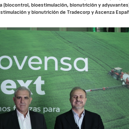
ra (biocontrol, bioestimulación, bionutrición y adyuvantes
stimulación y bionutrición de Tradecorp y Ascenza Españ