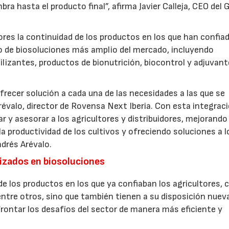
ra hasta el producto final”, afirma Javier Calleja, CEO del 
res la continuidad de los productos en los que han confia
io de biosoluciones más amplio del mercado, incluyendo
ilizantes, productos de bionutrición, biocontrol y adjuvant
frecer solución a cada una de las necesidades a las que se
révalo, director de Rovensa Next Iberia. Con esta integraci
y asesorar a los agricultores y distribuidores, mejorando 
a productividad de los cultivos y ofreciendo soluciones a l
ndrés Arévalo.
lizados en biosoluciones
 de los productos en los que ya confiaban los agricultores,
22/07/2026
29/07/2026
ntre otros, sino que también tienen a su disposición nuev
frontar los desafíos del sector de manera más eficiente y