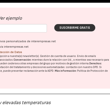
Ver ejemplo
SUSCRIBIRME GRATIS
ativos personalizados de interempresas.net
vía interempresas.net
otección de Datos
pción a nuestra(s) newsletter(s). Gestión de cuenta de usuario. Envío de emails
o asociados.
Conservación:
mientras dure la relación con Ud., o mientras sea necesario para
ueden cederse a otras
empresas del grupo
por motivos de gestión interna.
Derechos:
imitación del tratatamiento y decisiones automatizadas:
contacte con nuestro DPD
. Si
nte, puede presentar reclamación ante la
AEPD
.
Más información:
Política de Protección de
 y elevadas temperaturas