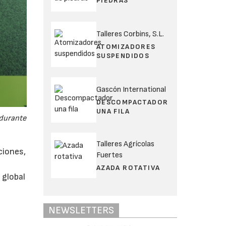
PIEDRAS
Talleres Corbins, S.L.
ATOMIZADORES
SUSPENDIDOS
Gascón International
DESCOMPACTADOR
UNA FILA
 durante
Talleres Agrícolas
ciones,
Fuertes
AZADA ROTATIVA
 global
NEWSLETTERS