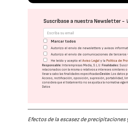
Suscríbase a nuestra Newsletter -
Marcar todos
Autorizo el envío de newsletters y avisos inform
Autorizo el envío de comunicaciones de terceros 
He leído y acepto el
Aviso Legal
y la
Política de Pr
Responsable:
Interempresas Media, S.L.U.
Finalidades:
Suscri
relacionados con la misma o relativos a intereses similares 
llevar a cabo las finalidades especificadas
Cesión:
Los datos p
Acceso, rectificación, oposición, supresión, portabilidad, l
considera que el tratamiento no se ajusta a la normativa vige
Datos
Efectos de la escasez de precipitaciones