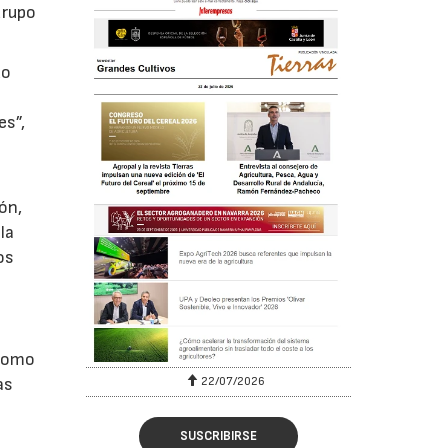
Grupo
do
es”,
ón,
la
os
 como
22/07/2026
as
SUSCRIBIRSE