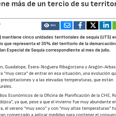
ne más de un tercio de su territo
6
541
 mantiene cinco unidades territoriales de sequía (UTS) e
 lo que representa el 35% del territorio de la demarcación
an Especial de Sequía correspondiente al mes de julio.
alón, Guadalope, Ésera-Noguera Ribagorzana y Aragón-Arbas
a “muy cerca“ de entrar en esa situación, una evolución qu
 precipitaciones y a las elevadas temperaturas, que están
urales.
dios Económicos de la Oficina de Planificación de la CHE, R
dójica”, ya que, pese a que el invierno fue muy abundante e
era, el verano “muy seco“ y con ”muy altas temperaturas” h
hayan comenzado a aplicar medidas para contener el consum