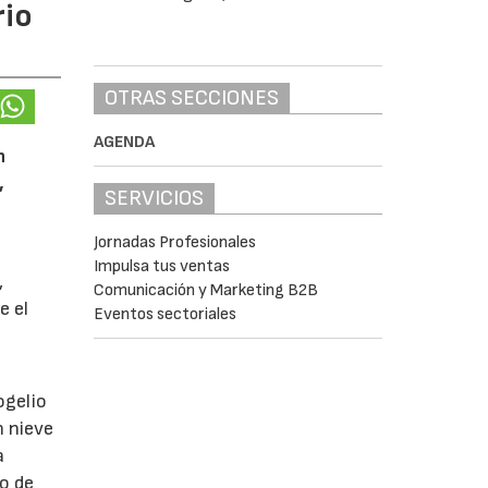
rio
OTRAS SECCIONES
AGENDA
n
,
SERVICIOS
Jornadas Profesionales
Impulsa tus ventas
,
Comunicación y Marketing B2B
e el
Eventos sectoriales
ogelio
n nieve
a
o de