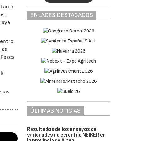
e tanto
ENLACES DESTACADOS
 en
cluye
uentro,
a de
, Pesca
la
esas
ÚLTIMAS NOTICIAS
Resultados de los ensayos de
variedades de cereal de NEIKER en
la provincia de Álava