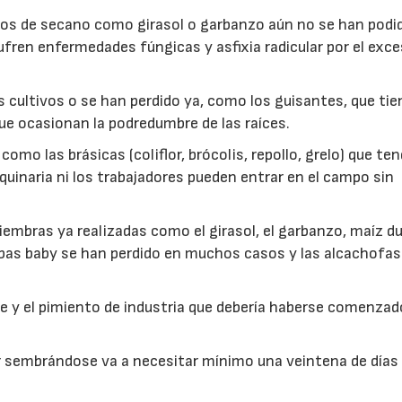
os de secano como girasol o garbanzo aún no se han podi
ufren enfermedades fúngicas y asfixia radicular por el exc
s cultivos o se han perdido ya, como los guisantes, que ti
ue ocasionan la podredumbre de las raíces.
como las brásicas (coliflor, brócolis, repollo, grelo) que ten
quinaria ni los trabajadores pueden entrar en el campo sin
embras ya realizadas como el girasol, el garbanzo, maíz dul
habas baby se han perdido en muchos casos y las alcachofas
e y el pimiento de industria que debería haberse comenzad
ar sembrándose va a necesitar mínimo una veintena de días