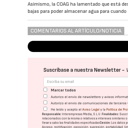
Asimismo, la COAG ha lamentado que está desp
bajas para poder almacenar agua para cuando l
COMENTARIOS AL ARTÍCULO/NOTICIA
Suscríbase a nuestra Newsletter -
Marcar todos
Autorizo el envío de newsletters y avisos inform
Autorizo el envío de comunicaciones de terceros 
He leído y acepto el
Aviso Legal
y la
Política de Pr
Responsable:
Interempresas Media, S.L.U.
Finalidades:
Suscri
relacionados con la misma o relativos a intereses similares 
llevar a cabo las finalidades especificadas
Cesión:
Los datos p
Acceso, rectificación, oposición, supresión, portabilidad, l