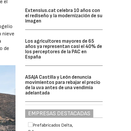
e el
Extensius.cat celebra 10 años con
el rediseño y la modernización de su
imagen
ogelio
n nieve
a
Los agricultores mayores de 65
años ya representan casi el 40% de
o de
los perceptores de la PAC en
España
ASAJA Castilla y León denuncia
movimientos para rebajar el precio
de la uva antes de una vendimia
adelantada
EMPRESAS DESTACADAS