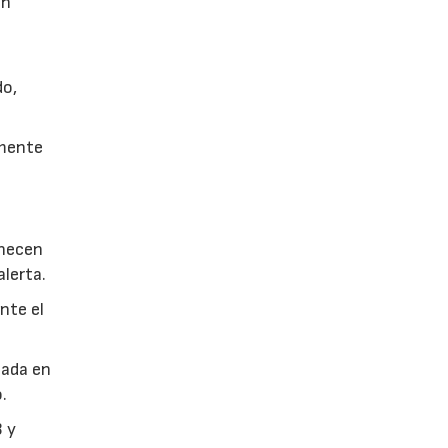
en
do,
lmente
anecen
alerta.
nte el
.
nada en
.
3 y