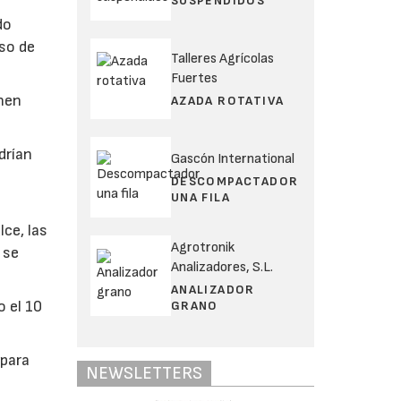
SUSPENDIDOS
do
eso de
Talleres Agrícolas
Fuertes
enen
AZADA ROTATIVA
drían
Gascón International
DESCOMPACTADOR
UNA FILA
ce, las
Agrotronik
 se
Analizadores, S.L.
ANALIZADOR
o el 10
GRANO
 para
NEWSLETTERS