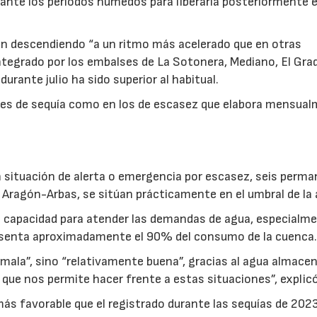
ante los periodos húmedos para liberarla posteriormente 
tán descendiendo “a un ritmo más acelerado que en otras
ntegrado por los embalses de La Sotonera, Mediano, El Gra
urante julio ha sido superior al habitual.
dices de sequía como en los de escasez que elabora mensua
en situación de alerta o emergencia por escasez, seis perm
y Aragón-Arbas, se sitúan prácticamente en el umbral de la 
a capacidad para atender las demandas de agua, especialme
resenta aproximadamente el 90% del consumo de la cuenca
es mala”, sino “relativamente buena”, gracias al agua almace
que nos permite hacer frente a estas situaciones”, explicó
más favorable que el registrado durante las sequías de 202