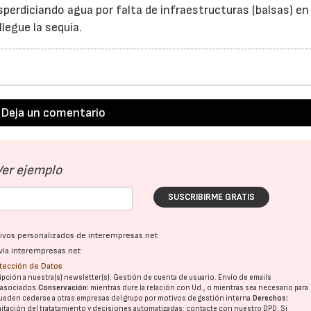
erdiciando agua por falta de infraestructuras (balsas) e
legue la sequía.
Deja un comentario
Ver ejemplo
SUSCRIBIRME GRATIS
ativos personalizados de interempresas.net
vía interempresas.net
22/07/2026
29/07/2026
otección de Datos
pción a nuestra(s) newsletter(s). Gestión de cuenta de usuario. Envío de emails
o asociados.
Conservación:
mientras dure la relación con Ud., o mientras sea necesario para
ueden cederse a otras
empresas del grupo
por motivos de gestión interna.
Derechos:
imitación del tratatamiento y decisiones automatizadas:
contacte con nuestro DPD
. Si