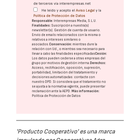
de terceros vía interempresas.net
He leído y acepto el
Aviso Legal
y la
Política de Protección de Datos
Responsable:
Interempresas Media, S.L.U.
Finalidades:
Suscripción a nuestra(s)
newsletter(s). Gestión de cuenta de usuario.
Envío de emails relacionados con la misma o
relativos a intereses similares o
asociados.
Conservación:
mientras dure la
relación con Ud., o mientras sea necesario para
llevar a cabo las finalidades especificadas
Cesión:
Los datos pueden cederse a otras
empresas del
grupo
por motivos de gestión interna.
Derechos:
Acceso, rectificación, oposición, supresión,
portabilidad, limitación del tratatamiento y
decisiones automatizadas:
contacte con
nuestro DPD
. Si considera que el tratamiento no
se ajusta a la normativa vigente, puede presentar
reclamación ante la
AEPD
.
Más información:
Política de Protección de Datos
'Producto Cooperativo' es una marca