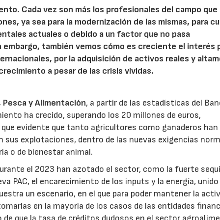
ento. Cada vez son más los profesionales del campo que
iones, ya sea para la modernización de las mismas, para cu
entales actuales o debido a un factor que no pasa
in embargo, también vemos cómo es creciente el interés 
ernacionales, por la adquisición de activos reales y alta
recimiento a pesar de las crisis vividas.
a, Pesca y Alimentación
, a partir de las estadísticas del Ba
iento ha crecido, superando los 20 millones de euros,
s que evidente que tanto agricultores como ganaderos han
n sus explotaciones, dentro de las nuevas exigencias nor
ia o de bienestar animal.
rante el 2023 han azotado el sector, como la fuerte sequí
eva PAC, el encarecimiento de los inputs y la energía, unido
estra un escenario, en el que para poder mantener la acti
tomarlas en la mayoría de los casos de las entidades financ
o de que la tasa de créditos dudosos en el sector agroalim