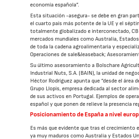
economía española”.
Esta situación -asegura- se debe en gran part
el cuarto país más potente de la UE y el sépti
totalmente globalizado e interconectado, CBR
mercados mundiales como Australia, Estados U
de toda la cadena agroalimentaria y especial
Operaciones de sale&leaseback; Asesoramient
Su último asesoramiento a Bolschare Agricultu
Industrial Nuts, S.A. (BAIN), la unidad de neg
Héctor Rodríguez apunta que “desde el área 
Grupo Llopis, empresa dedicada al sector alime
de sus activos en Portugal. Ejemplos de oper
español y que ponen de relieve la presencia re
Posicionamiento de España a nivel europ
Es más que evidente que tras el crecimiento e
ya muy maduros como Australia y Estados Unid