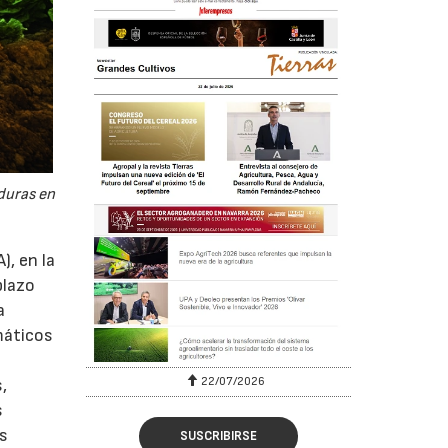
rduras en
), en la
plazo
a
máticos
22/07/2026
,
s
os
SUSCRIBIRSE