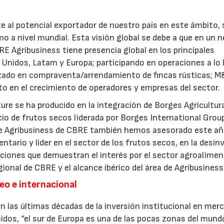
e al potencial exportador de nuestro país en este ámbito,
mo a nivel mundial. Esta visión global se debe a que en un 
E Agribusiness tiene presencia global en los principales
nidos, Latam y Europa; participando en operaciones a lo 
izado en compraventa/arrendamiento de fincas rústicas; M
o en el crecimiento de operadores y empresas del sector.
re se ha producido en la integración de Borges Agricultur
ocio de frutos secos liderada por Borges International Group
de Agribusiness de CBRE también hemos asesorado este añ
ntario y líder en el sector de los frutos secos, en la desin
aciones que demuestran el interés por el sector agroalimen
gional de CBRE y el alcance ibérico del área de Agribusiness
eo e internacional
n las últimas décadas de la inversión institucional en mer
os, “el sur de Europa es una de las pocas zonas del mund