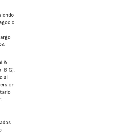
 siendo
negocio
largo
&A;
al &
 (BIG).
o al
versión
tario
”.
cados
o