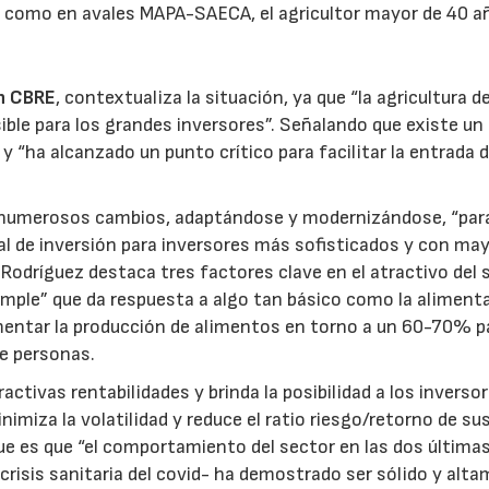
nte como en avales MAPA-SAECA, el agricultor mayor de 40 a
n CBRE
, contextualiza la situación, ya que “la agricultura de
sible para los grandes inversores”. Señalando que existe un
“ha alcanzado un punto crítico para facilitar la entrada 
do numerosos cambios, adaptándose y modernizándose, “par
al de inversión para inversores más sofisticados y con ma
Rodríguez destaca tres factores clave en el atractivo del 
 simple” que da respuesta a algo tan básico como la aliment
entar la producción de alimentos en torno a un 60-70% p
de personas.
activas rentabilidades y brinda la posibilidad a los inverso
inimiza la volatilidad y reduce el ratio riesgo/retorno de su
 que es que “el comportamiento del sector en las dos última
a crisis sanitaria del covid- ha demostrado ser sólido y alt