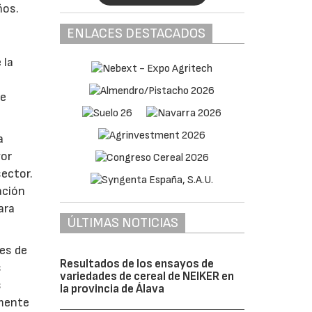
ños.
ENLACES DESTACADOS
 la
de
a
yor
sector.
ación
ara
ÚLTIMAS NOTICIAS
res de
Resultados de los ensayos de
s
variedades de cereal de NEIKER en
s
la provincia de Álava
amente