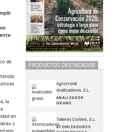
mplir
por
mente
nco de
PRODUCTOS DESTACADOS
 tenido
mativas
Agrotronik
Analizadores, S.L.
ANALIZADOR
a, la
GRANO
 a
vidad en
Talleres Corbins, S.L.
ieras y
ATOMIZADORES
entario