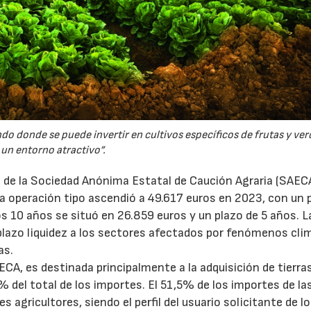
do donde se puede invertir en cultivos específicos de frutas y ve
un entorno atractivo”.
 de la Sociedad Anónima Estatal de Caución Agraria (SAECA
 la operación tipo ascendió a 49.617 euros en 2023, con un 
os 10 años se situó en 26.859 euros y un plazo de 5 años. L
 plazo liquidez a los sectores afectados por fenómenos cli
as.
22/07/2026
29/07/2026
ECA, es destinada principalmente a la adquisición de tierras
 del total de los importes. El 51,5% de los importes de la
 agricultores, siendo el perfil del usuario solicitante de l