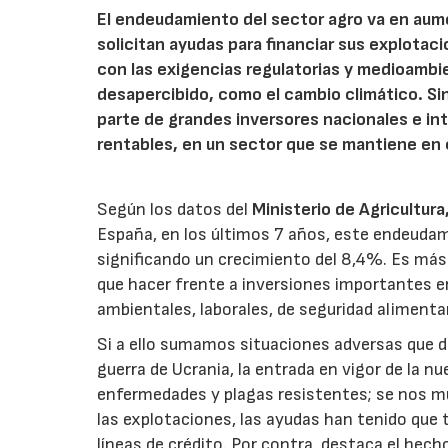
El endeudamiento del sector agro va en aum
solicitan ayudas para financiar sus explotac
con las exigencias regulatorias y medioambi
desapercibido, como el cambio climático. S
parte de grandes inversores nacionales e int
rentables, en un sector que se mantiene en c
Según los datos del
Ministerio de Agricultur
España, en los últimos 7 años, este endeudam
significando un crecimiento del 8,4%. Es má
que hacer frente a inversiones importantes e
ambientales, laborales, de seguridad alimentar
Si a ello sumamos situaciones adversas que du
guerra de Ucrania, la entrada en vigor de la nu
enfermedades y plagas resistentes; se nos mu
las explotaciones, las ayudas han tenido que 
líneas de crédito. Por contra, destaca el hech