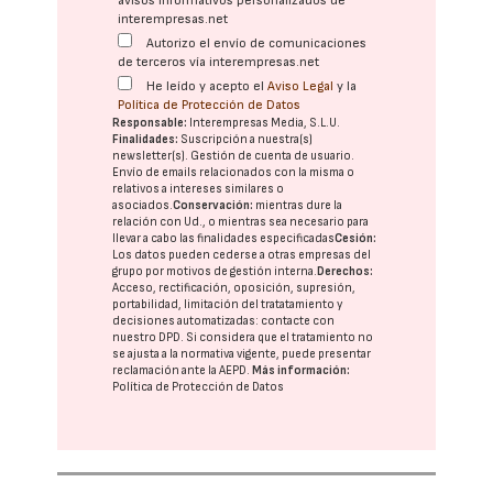
avisos informativos personalizados de
interempresas.net
Autorizo el envío de comunicaciones
de terceros vía interempresas.net
He leído y acepto el
Aviso Legal
y la
Política de Protección de Datos
Responsable:
Interempresas Media, S.L.U.
Finalidades:
Suscripción a nuestra(s)
newsletter(s). Gestión de cuenta de usuario.
Envío de emails relacionados con la misma o
relativos a intereses similares o
asociados.
Conservación:
mientras dure la
relación con Ud., o mientras sea necesario para
llevar a cabo las finalidades especificadas
Cesión:
Los datos pueden cederse a otras
empresas del
grupo
por motivos de gestión interna.
Derechos:
Acceso, rectificación, oposición, supresión,
portabilidad, limitación del tratatamiento y
decisiones automatizadas:
contacte con
nuestro DPD
. Si considera que el tratamiento no
se ajusta a la normativa vigente, puede presentar
reclamación ante la
AEPD
.
Más información:
Política de Protección de Datos