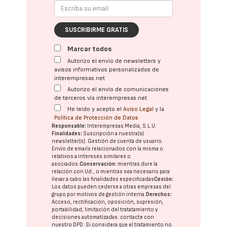
SUSCRIBIRME GRATIS
Marcar todos
Autorizo el envío de newsletters y
avisos informativos personalizados de
interempresas.net
Autorizo el envío de comunicaciones
de terceros vía interempresas.net
He leído y acepto el
Aviso Legal
y la
Política de Protección de Datos
Responsable:
Interempresas Media, S.L.U.
Finalidades:
Suscripción a nuestra(s)
newsletter(s). Gestión de cuenta de usuario.
Envío de emails relacionados con la misma o
relativos a intereses similares o
asociados.
Conservación:
mientras dure la
relación con Ud., o mientras sea necesario para
llevar a cabo las finalidades especificadas
Cesión:
Los datos pueden cederse a otras
empresas del
grupo
por motivos de gestión interna.
Derechos:
Acceso, rectificación, oposición, supresión,
portabilidad, limitación del tratatamiento y
decisiones automatizadas:
contacte con
nuestro DPD
. Si considera que el tratamiento no