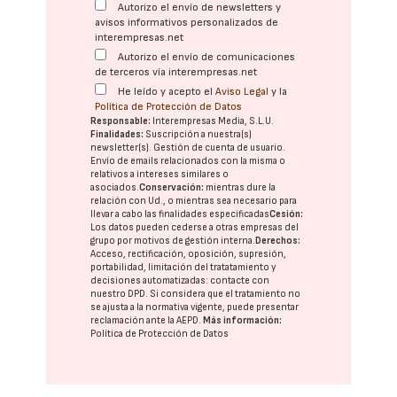
Autorizo el envío de newsletters y
avisos informativos personalizados de
interempresas.net
Autorizo el envío de comunicaciones
de terceros vía interempresas.net
He leído y acepto el
Aviso Legal
y la
Política de Protección de Datos
Responsable:
Interempresas Media, S.L.U.
Finalidades:
Suscripción a nuestra(s)
newsletter(s). Gestión de cuenta de usuario.
Envío de emails relacionados con la misma o
relativos a intereses similares o
asociados.
Conservación:
mientras dure la
relación con Ud., o mientras sea necesario para
llevar a cabo las finalidades especificadas
Cesión:
Los datos pueden cederse a otras
empresas del
grupo
por motivos de gestión interna.
Derechos:
Acceso, rectificación, oposición, supresión,
portabilidad, limitación del tratatamiento y
decisiones automatizadas:
contacte con
nuestro DPD
. Si considera que el tratamiento no
se ajusta a la normativa vigente, puede presentar
reclamación ante la
AEPD
.
Más información:
Política de Protección de Datos