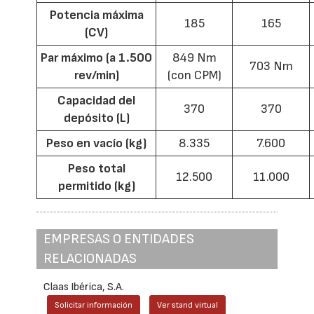
Potencia máxima
185
165
(CV)
Par máximo (a 1.500
849 Nm
703 Nm
rev/min)
(con CPM)
Capacidad del
370
370
depósito (L)
Peso en vacío (kg)
8.335
7.600
Peso total
12.500
11.000
permitido (kg)
EMPRESAS O ENTIDADES
RELACIONADAS
Claas Ibérica, S.A.
Solicitar información
Ver stand virtual