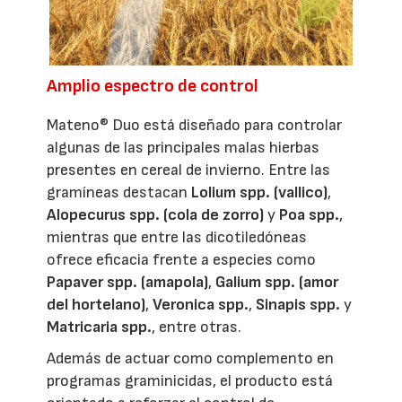
Amplio espectro de control
Mateno® Duo está diseñado para controlar
algunas de las principales malas hierbas
presentes en cereal de invierno. Entre las
gramíneas destacan
Lolium spp. (vallico)
,
Alopecurus spp. (cola de zorro)
y
Poa spp.
,
mientras que entre las dicotiledóneas
ofrece eficacia frente a especies como
Papaver spp. (amapola)
,
Galium spp. (amor
del hortelano)
,
Veronica spp.
,
Sinapis spp.
y
Matricaria spp.
, entre otras.
Además de actuar como complemento en
programas graminicidas, el producto está