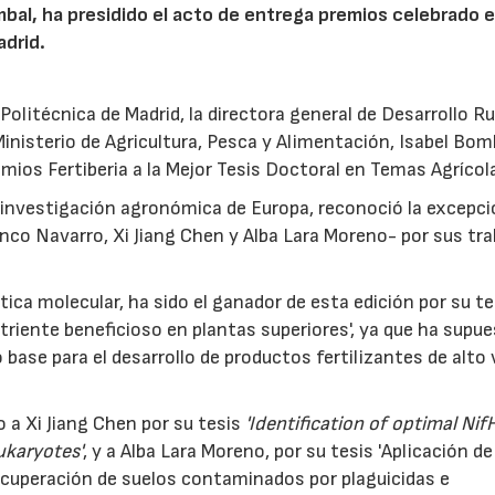
mbal, ha presidido el acto de entrega premios celebrado e
adrid.
olitécnica de Madrid, la directora general de Desarrollo Ru
nisterio de Agricultura, Pesca y Alimentación, Isabel Bom
remios Fertiberia a la Mejor Tesis Doctoral en Temas Agrícol
investigación agronómica de Europa, reconoció la excepci
anco Navarro, Xi Jiang Chen y Alba Lara Moreno- por sus tr
ica molecular, ha sido el ganador de esta edición por su te
riente beneficioso en plantas superiores', ya que ha supu
 base para el desarrollo de productos fertilizantes de alto 
 a Xi Jiang Chen por su tesis
'Identification of optimal Nif
ukaryotes'
, y a Alba Lara Moreno, por su tesis 'Aplicación de
recuperación de suelos contaminados por plaguicidas e