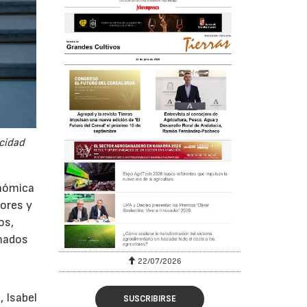
acidad
onómica
ores y
os,
onados
22/07/2026
, Isabel
SUSCRIBIRSE