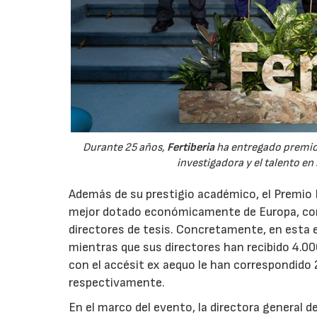
Durante 25 años,
Fertiberia
ha entregado premios
investigadora y el talento en
Además de su prestigio académico, el Premio F
mejor dotado económicamente de Europa, con u
directores de tesis. Concretamente, en esta ed
mientras que sus directores han recibido 4.00
con el accésit ex aequo le han correspondido 
respectivamente.
En el marco del evento, la directora general d