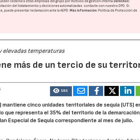
ueden cederse a otras
empresas del grupo
por motivos de gestión interna.
Derechos:
imitación del tratatamiento y decisiones automatizadas:
contacte con nuestro DPD
. Si
nte, puede presentar reclamación ante la
AEPD
.
Más información:
Política de Protección de
 y elevadas temperaturas
ne más de un tercio de su territo
6
585
 mantiene cinco unidades territoriales de sequía (UTS) e
 lo que representa el 35% del territorio de la demarcación
an Especial de Sequía correspondiente al mes de julio.