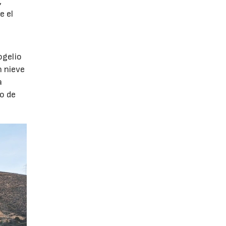
,
e el
ogelio
n nieve
a
o de