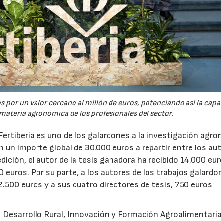
 por un valor cercano al millón de euros, potenciando así la cap
 materia agronómica de los profesionales del sector.
ertiberia es uno de los galardones a la investigación agr
n importe global de 30.000 euros a repartir entre los aut
ición, el autor de la tesis ganadora ha recibido 14.000 eur
0 euros. Por su parte, a los autores de los trabajos galard
2.500 euros y a sus cuatro directores de tesis, 750 euros
22/07/2026
29/07/2026
e Desarrollo Rural, Innovación y Formación Agroalimentaria