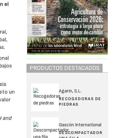
n el
ral,
bal,
as.
onal
abajos
PRODUCTOS DESTACADOS
sis
Agarin, S.L.
esto un
RECOGEDORAS DE
valor
PIEDRAS
H and
Gascón International
DESCOMPACTADOR