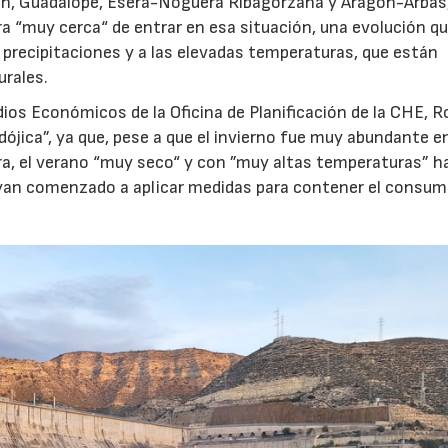
alón, Guadalope, Ésera-Noguera Ribagorzana y Aragón-Arbas
a “muy cerca“ de entrar en esa situación, una evolución qu
 precipitaciones y a las elevadas temperaturas, que están
urales.
dios Económicos de la Oficina de Planificación de la CHE, R
dójica”, ya que, pese a que el invierno fue muy abundante e
era, el verano “muy seco“ y con ”muy altas temperaturas” h
hayan comenzado a aplicar medidas para contener el consum