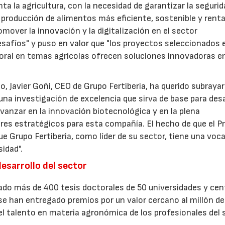
ta la agricultura, con la necesidad de garantizar la seguri
a producción de alimentos más eficiente, sostenible y renta
omover la innovación y la digitalización en el sector
esafíos" y puso en valor que "los proyectos seleccionados 
toral en temas agrícolas ofrecen soluciones innovadoras en
o, Javier Goñi, CEO de Grupo Fertiberia, ha querido subraya
na investigación de excelencia que sirva de base para desa
avanzar en la innovación biotecnológica y en la plena
lares estratégicos para esta compañía. El hecho de que el 
 Grupo Fertiberia, como líder de su sector, tiene una voc
sidad".
desarrollo del sector
rado más de 400 tesis doctorales de 50 universidades y cen
e han entregado premios por un valor cercano al millón de
el talento en materia agronómica de los profesionales del 