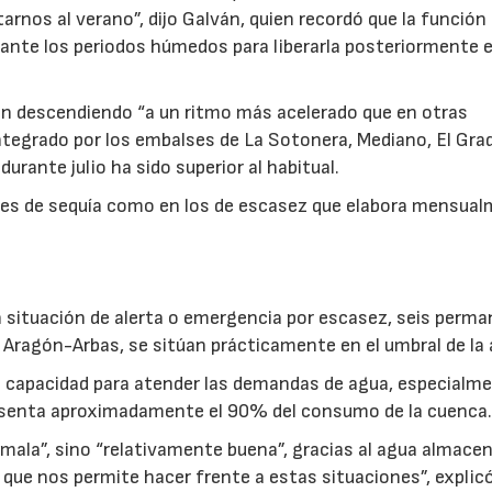
arnos al verano”, dijo Galván, quien recordó que la función
ante los periodos húmedos para liberarla posteriormente 
tán descendiendo “a un ritmo más acelerado que en otras
ntegrado por los embalses de La Sotonera, Mediano, El Gra
urante julio ha sido superior al habitual.
dices de sequía como en los de escasez que elabora mensua
en situación de alerta o emergencia por escasez, seis perm
y Aragón-Arbas, se sitúan prácticamente en el umbral de la 
a capacidad para atender las demandas de agua, especialme
resenta aproximadamente el 90% del consumo de la cuenca
es mala”, sino “relativamente buena”, gracias al agua almace
que nos permite hacer frente a estas situaciones”, explicó