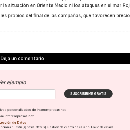
 la situación en Oriente Medio ni los ataques en el mar Roj
s propios del final de las campañas, que favorecen preci
Deja un comentario
Ver ejemplo
SUSCRIBIRME GRATIS
ativos personalizados de interempresas.net
22/07/2026
29/07/2026
vía interempresas.net
otección de Datos
pción a nuestra(s) newsletter(s). Gestión de cuenta de usuario. Envío de emails