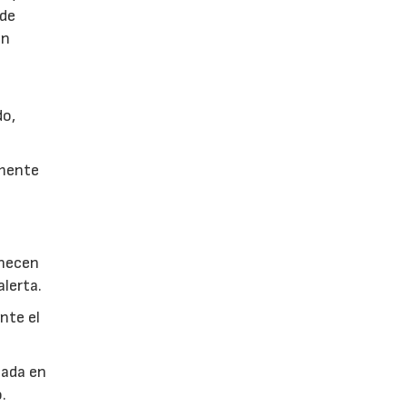
 de
en
do,
lmente
anecen
alerta.
nte el
.
nada en
.