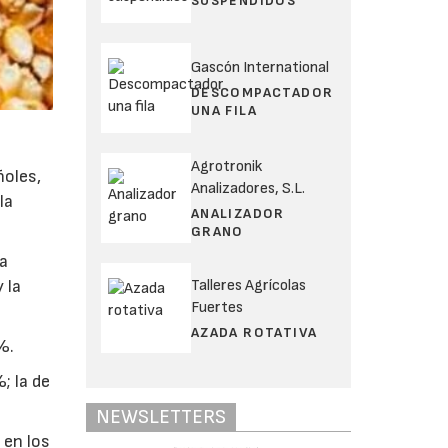
SUSPENDIDOS
Gascón International
DESCOMPACTADOR
UNA FILA
Agrotronik
ñoles,
Analizadores, S.L.
la
ANALIZADOR
GRANO
la
Talleres Agrícolas
 la
Fuertes
AZADA ROTATIVA
%.
; la de
NEWSLETTERS
 en los