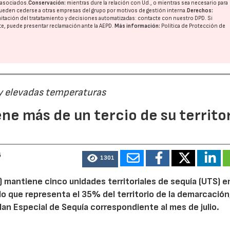
o asociados.
Conservación:
mientras dure la relación con Ud., o mientras sea necesario para
ueden cederse a otras
empresas del grupo
por motivos de gestión interna.
Derechos:
imitación del tratatamiento y decisiones automatizadas:
contacte con nuestro DPD
. Si
nte, puede presentar reclamación ante la
AEPD
.
Más información:
Política de Protección de
 y elevadas temperaturas
ne más de un tercio de su territo
6
1301
 mantiene cinco unidades territoriales de sequía (UTS) e
 lo que representa el 35% del territorio de la demarcación
an Especial de Sequía correspondiente al mes de julio.