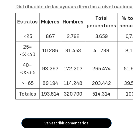
Distribución de las ayudas directas a nivel naciona
Total
% to
Estratos
Mujeres
Hombres
perceptores
pers
<25
867
2.792
3.659
0,7
25=
10.286
31.453
41.739
8,1
<X<40
40=
93.267
172.207
265.474
51,
<X<65
>=65
89.194
114.248
203.442
39,
Totales
193.614
320.700
514.314
10
ver/escribir comentarios