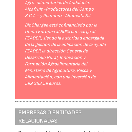
Agro-alimentarias de Andalucía,
Alcafruit -Productores del Campo
S.C.A.- y Pentanux-Almoxata S.L.
BioChargae está cofinanciado por la
Unión Europea al 80% con cargo al
FEADER, siendo la autoridad encargada
de la gestión de la aplicación de la ayuda
FEADER la dirección General de
Desarrollo Rural, Innovación y
Formación Agroalimentaria del
Ministerio de Agricultura, Pesca y
Alimentación, con una inversión de
599.383,59 euros.
EMPRESAS O ENTIDADES
RELACIONADAS