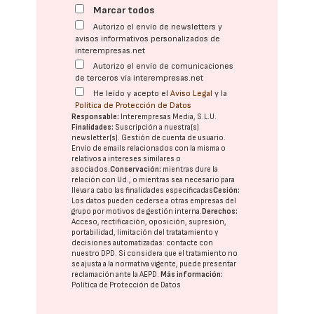
Marcar todos
Autorizo el envío de newsletters y
avisos informativos personalizados de
interempresas.net
Autorizo el envío de comunicaciones
de terceros vía interempresas.net
He leído y acepto el
Aviso Legal
y la
Política de Protección de Datos
Responsable:
Interempresas Media, S.L.U.
Finalidades:
Suscripción a nuestra(s)
newsletter(s). Gestión de cuenta de usuario.
Envío de emails relacionados con la misma o
relativos a intereses similares o
asociados.
Conservación:
mientras dure la
relación con Ud., o mientras sea necesario para
llevar a cabo las finalidades especificadas
Cesión:
Los datos pueden cederse a otras
empresas del
grupo
por motivos de gestión interna.
Derechos:
Acceso, rectificación, oposición, supresión,
portabilidad, limitación del tratatamiento y
decisiones automatizadas:
contacte con
nuestro DPD
. Si considera que el tratamiento no
se ajusta a la normativa vigente, puede presentar
reclamación ante la
AEPD
.
Más información:
Política de Protección de Datos