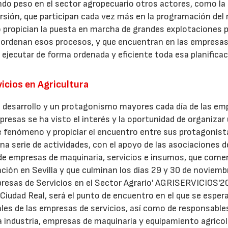
do peso en el sector agropecuario otros actores, como la
ersión, que participan cada vez más en la programación del
s o propician la puesta en marcha de grandes explotaciones 
y ordenan esos procesos, y que encuentran en las empresas
 ejecutar de forma ordenada y eficiente toda esa planificac
icios en Agricultura
n desarrollo y un protagonismo mayores cada día de las em
presas se ha visto el interés y la oportunidad de organizar
e fenómeno y propiciar el encuentro entre sus protagonist
na serie de actividades, con el apoyo de las asociaciones d
 de empresas de maquinaria, servicios e insumos, que com
ción en Sevilla y que culminan los días 29 y 30 de noviemb
mpresas de Servicios en el Sector Agrario' AGRISERVICIOS'2
e Ciudad Real, será el punto de encuentro en el que se espera
les de las empresas de servicios, así como de responsable
a industria, empresas de maquinaria y equipamiento agrícol