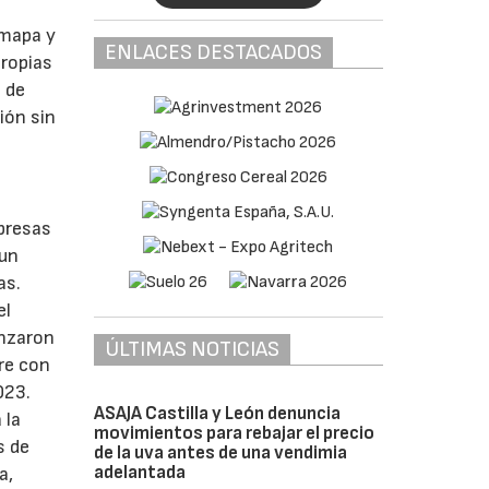
 mapa y
ENLACES DESTACADOS
propias
 de
ión sin
presas
 un
as.
el
enzaron
ÚLTIMAS NOTICIAS
re con
023.
ASAJA Castilla y León denuncia
 la
movimientos para rebajar el precio
s de
de la uva antes de una vendimia
adelantada
a,