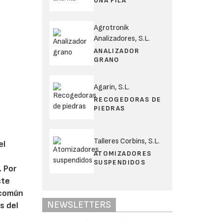
UNA FILA
Agrotronik
Analizadores, S.L.
ANALIZADOR
GRANO
Agarin, S.L.
RECOGEDORAS DE
PIEDRAS
Talleres Corbins, S.L.
el
ATOMIZADORES
SUSPENDIDOS
. Por
ste
 común
NEWSLETTERS
s del