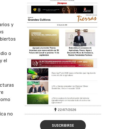
arios y
os
abiertos
edio o
y el
ucturas
re
 como
22/07/2026
ica no
SUSCRIBIRSE