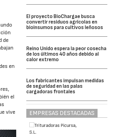
El proyecto BioChargae busca
convertir residuos agrícolas en
 mundo
bioinsumos para cultivos leñosos
cción
d de
abajan
Reino Unido espera la peor cosecha
de los últimos 40 años debido al
calor extremo
ades en
Los fabricantes impulsan medidas
e
de seguridad en las palas
res,
cargadoras frontales
bién el
as
ue vive
EMPRESAS DESTACADAS