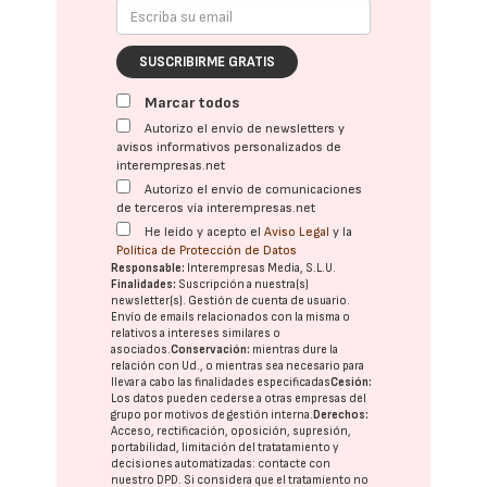
SUSCRIBIRME GRATIS
Marcar todos
Autorizo el envío de newsletters y
avisos informativos personalizados de
interempresas.net
Autorizo el envío de comunicaciones
de terceros vía interempresas.net
He leído y acepto el
Aviso Legal
y la
Política de Protección de Datos
Responsable:
Interempresas Media, S.L.U.
Finalidades:
Suscripción a nuestra(s)
newsletter(s). Gestión de cuenta de usuario.
Envío de emails relacionados con la misma o
relativos a intereses similares o
asociados.
Conservación:
mientras dure la
relación con Ud., o mientras sea necesario para
llevar a cabo las finalidades especificadas
Cesión:
Los datos pueden cederse a otras
empresas del
grupo
por motivos de gestión interna.
Derechos:
Acceso, rectificación, oposición, supresión,
portabilidad, limitación del tratatamiento y
decisiones automatizadas:
contacte con
nuestro DPD
. Si considera que el tratamiento no