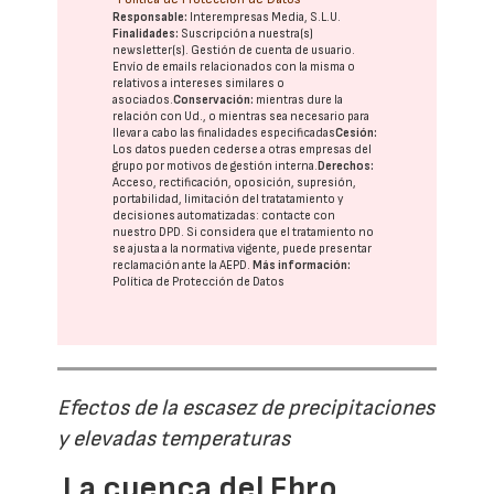
Responsable:
Interempresas Media, S.L.U.
Finalidades:
Suscripción a nuestra(s)
newsletter(s). Gestión de cuenta de usuario.
Envío de emails relacionados con la misma o
relativos a intereses similares o
asociados.
Conservación:
mientras dure la
relación con Ud., o mientras sea necesario para
llevar a cabo las finalidades especificadas
Cesión:
Los datos pueden cederse a otras
empresas del
grupo
por motivos de gestión interna.
Derechos:
Acceso, rectificación, oposición, supresión,
portabilidad, limitación del tratatamiento y
decisiones automatizadas:
contacte con
nuestro DPD
. Si considera que el tratamiento no
se ajusta a la normativa vigente, puede presentar
reclamación ante la
AEPD
.
Más información:
Política de Protección de Datos
Efectos de la escasez de precipitaciones
y elevadas temperaturas
La cuenca del Ebro