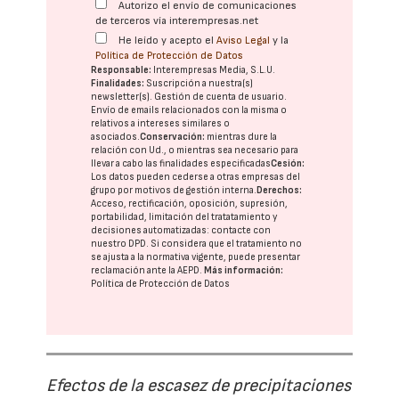
Autorizo el envío de comunicaciones
de terceros vía interempresas.net
He leído y acepto el
Aviso Legal
y la
Política de Protección de Datos
Responsable:
Interempresas Media, S.L.U.
Finalidades:
Suscripción a nuestra(s)
newsletter(s). Gestión de cuenta de usuario.
Envío de emails relacionados con la misma o
relativos a intereses similares o
asociados.
Conservación:
mientras dure la
relación con Ud., o mientras sea necesario para
llevar a cabo las finalidades especificadas
Cesión:
Los datos pueden cederse a otras
empresas del
grupo
por motivos de gestión interna.
Derechos:
Acceso, rectificación, oposición, supresión,
portabilidad, limitación del tratatamiento y
decisiones automatizadas:
contacte con
nuestro DPD
. Si considera que el tratamiento no
se ajusta a la normativa vigente, puede presentar
reclamación ante la
AEPD
.
Más información:
Política de Protección de Datos
Efectos de la escasez de precipitaciones