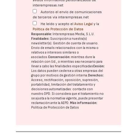
avisos informativos personalizados de
interempresas.net
Autorizo el envío de comunicaciones
de terceros vía interempresas.net
He leído y acepto el
Aviso Legal
y la
Política de Protección de Datos
Responsable:
Interempresas Media, S.L.U.
Finalidades:
Suscripción a nuestra(s)
newsletter(s). Gestión de cuenta de usuario.
Envío de emails relacionados con la misma o
relativos a intereses similares o
asociados.
Conservación:
mientras dure la
relación con Ud., o mientras sea necesario para
llevar a cabo las finalidades especificadas
Cesión:
Los datos pueden cederse a otras
empresas del
grupo
por motivos de gestión interna.
Derechos:
Acceso, rectificación, oposición, supresión,
portabilidad, limitación del tratatamiento y
decisiones automatizadas:
contacte con
nuestro DPD
. Si considera que el tratamiento no
se ajusta a la normativa vigente, puede presentar
reclamación ante la
AEPD
.
Más información:
Política de Protección de Datos