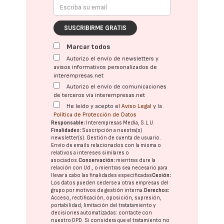
SUSCRIBIRME GRATIS
Marcar todos
Autorizo el envío de newsletters y
avisos informativos personalizados de
interempresas.net
Autorizo el envío de comunicaciones
de terceros vía interempresas.net
He leído y acepto el
Aviso Legal
y la
Política de Protección de Datos
Responsable:
Interempresas Media, S.L.U.
Finalidades:
Suscripción a nuestra(s)
newsletter(s). Gestión de cuenta de usuario.
Envío de emails relacionados con la misma o
relativos a intereses similares o
asociados.
Conservación:
mientras dure la
relación con Ud., o mientras sea necesario para
llevar a cabo las finalidades especificadas
Cesión:
Los datos pueden cederse a otras
empresas del
grupo
por motivos de gestión interna.
Derechos:
Acceso, rectificación, oposición, supresión,
portabilidad, limitación del tratatamiento y
decisiones automatizadas:
contacte con
nuestro DPD
. Si considera que el tratamiento no