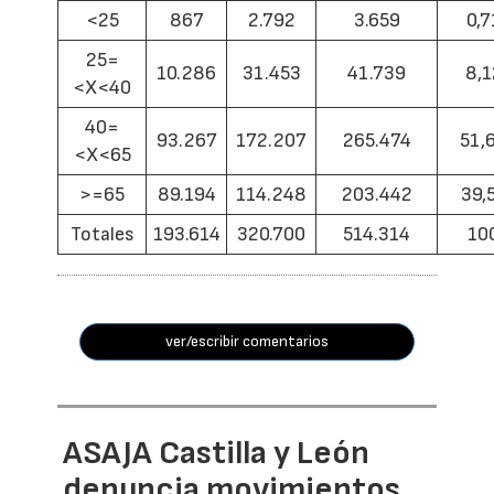
<25
867
2.792
3.659
0,7
25=
10.286
31.453
41.739
8,1
<X<40
40=
93.267
172.207
265.474
51,
<X<65
>=65
89.194
114.248
203.442
39,
Totales
193.614
320.700
514.314
10
ver/escribir comentarios
ASAJA Castilla y León
denuncia movimientos