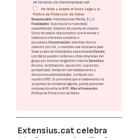
de terceros vía interempresas.net
He leído y acepto el
Aviso Legal
y la
Política de Protección de Datos
Responsable:
Interempresas Media, S.L.U.
Finalidades:
Suscripción a nuestra(s)
newsletter(s). Gestión de cuenta de usuario.
Envío de emails relacionados con la misma o
relativos a intereses similares o
asociados.
Conservación:
mientras dure la
relación con Ud., o mientras sea necesario para
llevar a cabo las finalidades especificadas
Cesión:
Los datos pueden cederse a otras
empresas del
grupo
por motivos de gestión interna.
Derechos:
Acceso, rectificación, oposición, supresión,
portabilidad, limitación del tratatamiento y
decisiones automatizadas:
contacte con
nuestro DPD
. Si considera que el tratamiento no
se ajusta a la normativa vigente, puede presentar
reclamación ante la
AEPD
.
Más información:
Política de Protección de Datos
Extensius.cat celebra