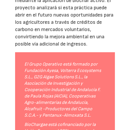
mediante la aplicación de biochar activo. El
proyecto analizará si esta práctica puede
abrir en el futuro nuevas oportunidades para
los agricultores a través de créditos de
carbono en mercados voluntarios,
convirtiendo la mejora ambiental en una
posible vía adicional de ingresos.
El Grupo Operativo está formado por
Fundación Ayesa, Volterra Ecosystems
S.L., G2G Algae Solutions S.L., la
Asociación de Investigación y
Cooperación Industrial de Andalucía F.
de Paula Rojas (AICIA), Cooperativas
Agro-alimentarias de Andalucía,
Alcafruit -Productores del Campo
S.C.A.- y Pentanux-Almoxata S.L.
BioChargae está cofinanciado por la