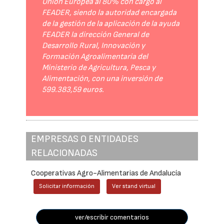
Unión Europea al 80% con cargo al
FEADER, siendo la autoridad encargada
de la gestión de la aplicación de la ayuda
FEADER la dirección General de
Desarrollo Rural, Innovación y
Formación Agroalimentaria del
Ministerio de Agricultura, Pesca y
Alimentación, con una inversión de
599.383,59 euros.
EMPRESAS O ENTIDADES
RELACIONADAS
Cooperativas Agro-Alimentarias de Andalucía
Solicitar información
Ver stand virtual
ver/escribir comentarios