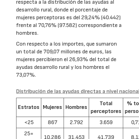
respecta a la distribución de las ayudas al
desarrollo rural, donde el porcentaje de
mujeres perceptoras es del 29,24% (40.442)
frente al 70,76% (97.582) correspondiente a
hombres.
Con respecto a los importes, que sumaron
un total de 709,07 millones de euros, las
mujeres percibieron el 26,93% del total de
ayudas desarrollo rural y los hombres el
73,07%.
Distribución de las ayudas directas a nivel naciona
Total
% to
Estratos
Mujeres
Hombres
perceptores
pers
<25
867
2.792
3.659
0,7
25=
10.286
31.453
41.739
8,1