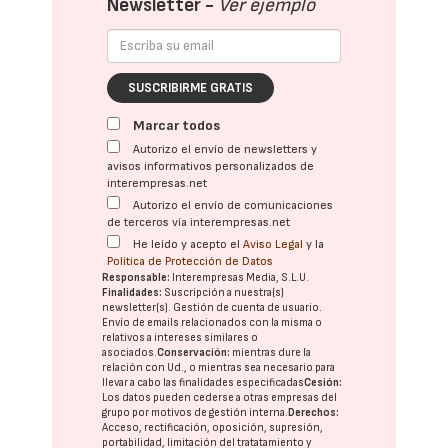
Newsletter -
Ver ejemplo
SUSCRIBIRME GRATIS
Marcar todos
Autorizo el envío de newsletters y
avisos informativos personalizados de
interempresas.net
Autorizo el envío de comunicaciones
de terceros vía interempresas.net
He leído y acepto el
Aviso Legal
y la
Política de Protección de Datos
Responsable:
Interempresas Media, S.L.U.
Finalidades:
Suscripción a nuestra(s)
newsletter(s). Gestión de cuenta de usuario.
Envío de emails relacionados con la misma o
relativos a intereses similares o
asociados.
Conservación:
mientras dure la
relación con Ud., o mientras sea necesario para
llevar a cabo las finalidades especificadas
Cesión:
Los datos pueden cederse a otras
empresas del
grupo
por motivos de gestión interna.
Derechos:
Acceso, rectificación, oposición, supresión,
portabilidad, limitación del tratatamiento y