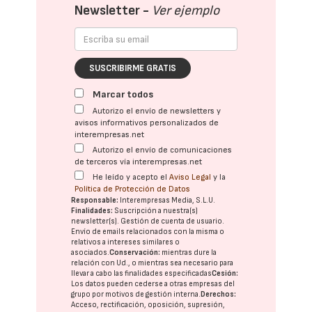
Newsletter -
Ver ejemplo
SUSCRIBIRME GRATIS
Marcar todos
Autorizo el envío de newsletters y
avisos informativos personalizados de
interempresas.net
Autorizo el envío de comunicaciones
de terceros vía interempresas.net
He leído y acepto el
Aviso Legal
y la
Política de Protección de Datos
Responsable:
Interempresas Media, S.L.U.
Finalidades:
Suscripción a nuestra(s)
newsletter(s). Gestión de cuenta de usuario.
Envío de emails relacionados con la misma o
relativos a intereses similares o
asociados.
Conservación:
mientras dure la
relación con Ud., o mientras sea necesario para
llevar a cabo las finalidades especificadas
Cesión:
Los datos pueden cederse a otras
empresas del
grupo
por motivos de gestión interna.
Derechos:
Acceso, rectificación, oposición, supresión,