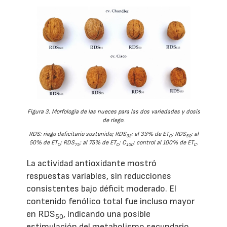
Figura 3. Morfología de las nueces para las dos variedades y dosis
de riego.
RDS: riego deficitario sostenido; RDS
: al 33% de ET
; RDS
: al
33
C
50
50% de ET
; RDS
: al 75% de ET
; C
: control al 100% de ET
.
C
75
C
100
C
La actividad antioxidante mostró
respuestas variables, sin reducciones
consistentes bajo déficit moderado. El
contenido fenólico total fue incluso mayor
en RDS
, indicando una posible
50
estimulación del metabolismo secundario