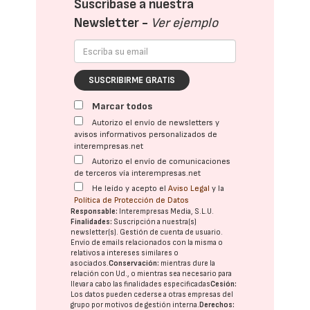
Suscríbase a nuestra
Newsletter -
Ver ejemplo
SUSCRIBIRME GRATIS
Marcar todos
Autorizo el envío de newsletters y
avisos informativos personalizados de
interempresas.net
Autorizo el envío de comunicaciones
de terceros vía interempresas.net
He leído y acepto el
Aviso Legal
y la
Política de Protección de Datos
Responsable:
Interempresas Media, S.L.U.
Finalidades:
Suscripción a nuestra(s)
newsletter(s). Gestión de cuenta de usuario.
Envío de emails relacionados con la misma o
relativos a intereses similares o
asociados.
Conservación:
mientras dure la
relación con Ud., o mientras sea necesario para
llevar a cabo las finalidades especificadas
Cesión:
Los datos pueden cederse a otras
empresas del
grupo
por motivos de gestión interna.
Derechos: