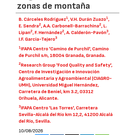
zonas de montaña
1
1
B. Cárceles Rodríguez
, V.H. Durán Zuazo
,
2
2
E. Sendra
, A.A. Carbonell-Barrachina
, L.
2
2
3
Lipan
, F. Hernández
, A. Calderón-Pavón
,
3
I.F. García-Tejero
1
IFAPA Centro 'Camino de Purchil', Camino
de Purchil s/n, 18004 Granada, Granada.
2
Research Group 'Food Quality and Safety',
Centro de Investigación e Innovación
Agroalimentaria y Agroambiental (CIAGRO-
UMH), Universidad Miguel Hernández,
Carretera de Beniel, km 3.2, 03312
Orihuela, Alicante.
3
IFAPA Centro 'Las Torres', Carretera
Sevilla-Alcalá del Río km 12,2, 41200 Alcalá
del Río, Sevilla.
10/08/2026