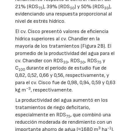
21% (RDS
), 39% (RDS
) y 50% (RDS
),
75
50
33
evidenciando una respuesta proporcional al
nivel de estrés hídrico.
El cv. Cisco presentó valores de eficiencia
hídrica superiores al cv. Chandler en la
mayoría de los tratamientos (Figura 2B). El
promedio de la productividad del agua para el
cv. Chandler con RDS
, RDS
, RDS
y
33
50
75
C
durante el período de estudio fue de
100
0,82, 0,52, 0,66 y 0,56, respectivamente, y
para el cv. Cisco fue de 0,98, 0,94, 0,59 y 0,63
−3
kg m
, respectivamente.
La productividad del agua aumentó en los
tratamientos de riego deficitario,
especialmente en RDS
, que combinó una
75
reducción moderada de rendimiento con un
3
-1
importante ahorro de agua (≈1680 m
ha
).