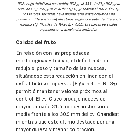
RDS: riego deficitario sostenido; RDS
: al 33% de ET
; RDS
: al
33
C
50
50% de ET
; RDS
: al 75% de ET
; C
: control al 100% de ET
.
C
75
C
100
C
Los valores seguidos de la misma letra entre columnas no
presentan diferencias significativas según la prueba de diferencia
mínima significativa de Tukey (p < 0,05). Las barras verticales
representan la desviación estándar.
Calidad del fruto
En relación con las propiedades
morfológicas y físicas, el déficit hídrico
redujo el peso y tamaño de las nueces,
situándose esta reducción en línea con el
déficit hídrico impuesto (Figura 3). El RDS
75
permitió mantener valores próximos al
control. El cv. Cisco produjo nueces de
mayor tamaño 31.5 mm de ancho como
media frente a los 30.9 mm del cv. Chandler;
mientras que este último destacó por una
mayor dureza y menor coloración.