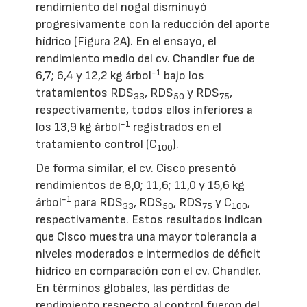
rendimiento del nogal disminuyó
progresivamente con la reducción del aporte
hídrico (Figura 2A). En el ensayo, el
rendimiento medio del cv. Chandler fue de
-1
6,7; 6,4 y 12,2 kg árbol
bajo los
tratamientos RDS
, RDS
y RDS
,
33
50
75
respectivamente, todos ellos inferiores a
-1
los 13,9 kg árbol
registrados en el
tratamiento control (C
).
100
De forma similar, el cv. Cisco presentó
rendimientos de 8,0; 11,6; 11,0 y 15,6 kg
-1
árbol
para RDS
, RDS
, RDS
y C
,
33
50
75
100
respectivamente. Estos resultados indican
que Cisco muestra una mayor tolerancia a
niveles moderados e intermedios de déficit
hídrico en comparación con el cv. Chandler.
En términos globales, las pérdidas de
rendimiento respecto al control fueron del