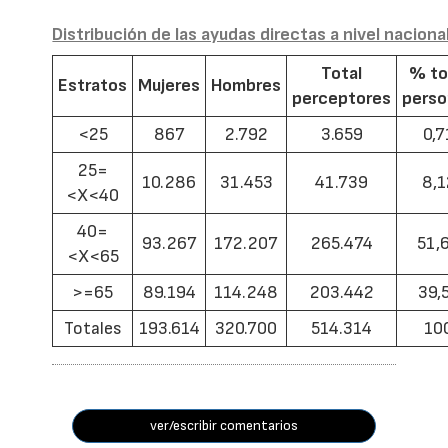
Distribución de las ayudas directas a nivel naciona
Total
% to
Estratos
Mujeres
Hombres
perceptores
pers
<25
867
2.792
3.659
0,7
25=
10.286
31.453
41.739
8,1
<X<40
40=
93.267
172.207
265.474
51,
<X<65
>=65
89.194
114.248
203.442
39,
Totales
193.614
320.700
514.314
10
ver/escribir comentarios