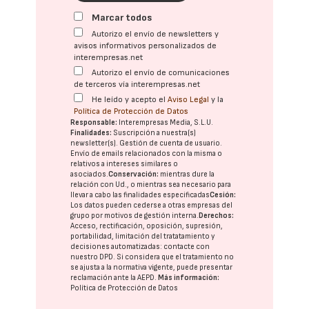
Marcar todos
Autorizo el envío de newsletters y
avisos informativos personalizados de
interempresas.net
Autorizo el envío de comunicaciones
de terceros vía interempresas.net
He leído y acepto el
Aviso Legal
y la
Política de Protección de Datos
Responsable:
Interempresas Media, S.L.U.
Finalidades:
Suscripción a nuestra(s)
newsletter(s). Gestión de cuenta de usuario.
Envío de emails relacionados con la misma o
relativos a intereses similares o
asociados.
Conservación:
mientras dure la
relación con Ud., o mientras sea necesario para
llevar a cabo las finalidades especificadas
Cesión:
Los datos pueden cederse a otras
empresas del
grupo
por motivos de gestión interna.
Derechos:
Acceso, rectificación, oposición, supresión,
portabilidad, limitación del tratatamiento y
decisiones automatizadas:
contacte con
nuestro DPD
. Si considera que el tratamiento no
se ajusta a la normativa vigente, puede presentar
reclamación ante la
AEPD
.
Más información:
Política de Protección de Datos