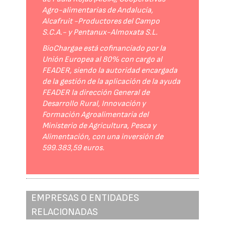
Agro-alimentarias de Andalucía,
Alcafruit -Productores del Campo
S.C.A.- y Pentanux-Almoxata S.L.
BioChargae está cofinanciado por la
Unión Europea al 80% con cargo al
FEADER, siendo la autoridad encargada
de la gestión de la aplicación de la ayuda
FEADER la dirección General de
Desarrollo Rural, Innovación y
Formación Agroalimentaria del
Ministerio de Agricultura, Pesca y
Alimentación, con una inversión de
599.383,59 euros.
EMPRESAS O ENTIDADES
RELACIONADAS