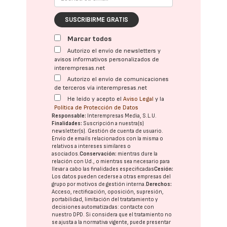
SUSCRIBIRME GRATIS
Marcar todos
Autorizo el envío de newsletters y
avisos informativos personalizados de
interempresas.net
Autorizo el envío de comunicaciones
de terceros vía interempresas.net
He leído y acepto el
Aviso Legal
y la
Política de Protección de Datos
Responsable:
Interempresas Media, S.L.U.
Finalidades:
Suscripción a nuestra(s)
newsletter(s). Gestión de cuenta de usuario.
Envío de emails relacionados con la misma o
relativos a intereses similares o
asociados.
Conservación:
mientras dure la
relación con Ud., o mientras sea necesario para
llevar a cabo las finalidades especificadas
Cesión:
Los datos pueden cederse a otras
empresas del
grupo
por motivos de gestión interna.
Derechos:
Acceso, rectificación, oposición, supresión,
portabilidad, limitación del tratatamiento y
decisiones automatizadas:
contacte con
nuestro DPD
. Si considera que el tratamiento no
se ajusta a la normativa vigente, puede presentar