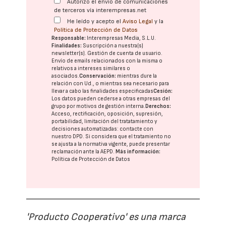
Autorizo el envío de comunicaciones
de terceros vía interempresas.net
He leído y acepto el
Aviso Legal
y la
Política de Protección de Datos
Responsable:
Interempresas Media, S.L.U.
Finalidades:
Suscripción a nuestra(s)
newsletter(s). Gestión de cuenta de usuario.
Envío de emails relacionados con la misma o
relativos a intereses similares o
asociados.
Conservación:
mientras dure la
relación con Ud., o mientras sea necesario para
llevar a cabo las finalidades especificadas
Cesión:
Los datos pueden cederse a otras
empresas del
grupo
por motivos de gestión interna.
Derechos:
Acceso, rectificación, oposición, supresión,
portabilidad, limitación del tratatamiento y
decisiones automatizadas:
contacte con
nuestro DPD
. Si considera que el tratamiento no
se ajusta a la normativa vigente, puede presentar
reclamación ante la
AEPD
.
Más información:
Política de Protección de Datos
'Producto Cooperativo' es una marca