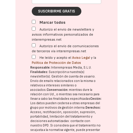
SUSCRIBIRME GRATIS
Marcar todos
Autorizo el envío de newsletters y
avisos informativos personalizados de
interempresas.net
Autorizo el envío de comunicaciones
de terceros vía interempresas.net
He leído y acepto el
Aviso Legal
y la
Política de Protección de Datos
Responsable:
Interempresas Media, S.L.U.
Finalidades:
Suscripción a nuestra(s)
newsletter(s). Gestión de cuenta de usuario.
Envío de emails relacionados con la misma o
relativos a intereses similares o
asociados.
Conservación:
mientras dure la
relación con Ud., o mientras sea necesario para
llevar a cabo las finalidades especificadas
Cesión:
Los datos pueden cederse a otras
empresas del
grupo
por motivos de gestión interna.
Derechos:
Acceso, rectificación, oposición, supresión,
portabilidad, limitación del tratatamiento y
decisiones automatizadas:
contacte con
nuestro DPD
. Si considera que el tratamiento no
se ajusta a la normativa vigente, puede presentar