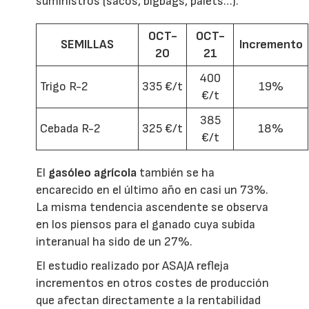
suministros (sacos, bigbags, palets…).
OCT-
OCT-
SEMILLAS
Incremento
20
21
400
Trigo R-2
335 €/t
19%
€/t
385
Cebada R-2
325 €/t
18%
€/t
El
gasóleo agrícola
también se ha
encarecido en el último año en casi un 73%.
La misma tendencia ascendente se observa
en los piensos para el ganado cuya subida
interanual ha sido de un 27%.
El estudio realizado por ASAJA refleja
incrementos en otros costes de producción
que afectan directamente a la rentabilidad