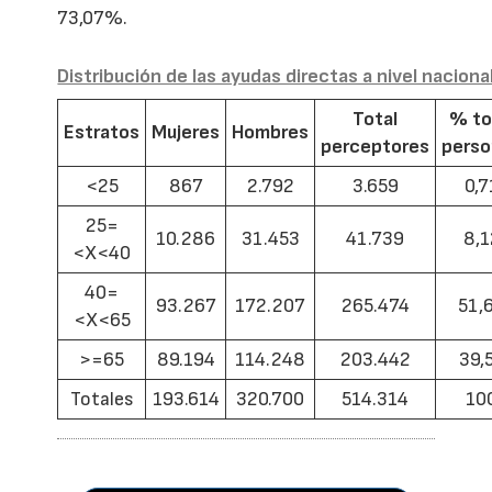
73,07%.
Distribución de las ayudas directas a nivel naciona
Total
% to
Estratos
Mujeres
Hombres
perceptores
pers
<25
867
2.792
3.659
0,7
25=
10.286
31.453
41.739
8,1
<X<40
40=
93.267
172.207
265.474
51,
<X<65
>=65
89.194
114.248
203.442
39,
Totales
193.614
320.700
514.314
10