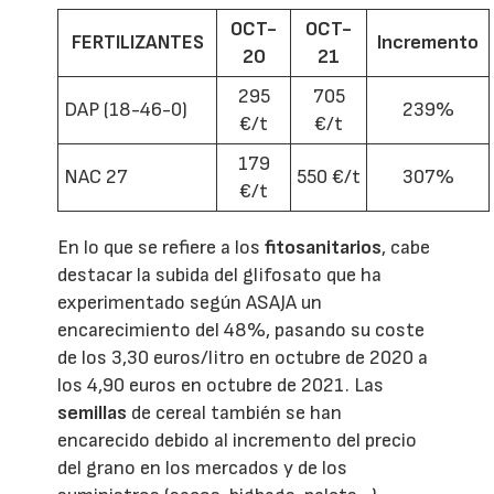
OCT-
OCT-
FERTILIZANTES
Incremento
20
21
295
705
DAP (18-46-0)
239%
€/t
€/t
179
NAC 27
550 €/t
307%
€/t
En lo que se refiere a los
fitosanitarios
, cabe
destacar la subida del glifosato que ha
experimentado según ASAJA un
encarecimiento del 48%, pasando su coste
de los 3,30 euros/litro en octubre de 2020 a
los 4,90 euros en octubre de 2021. Las
semillas
de cereal también se han
encarecido debido al incremento del precio
del grano en los mercados y de los