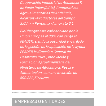
Cooperación Industrial de Andalucía F.
de Paula Rojas (AICIA), Cooperativas
Agro-alimentarias de Andalucía,
Alcafruit -Productores del Campo
S.C.A.- y Pentanux-Almoxata S.L.
BioChargae está cofinanciado por la
Unión Europea al 80% con cargo al
FEADER, siendo la autoridad encargada
de la gestión de la aplicación de la ayuda
FEADER la dirección General de
Desarrollo Rural, Innovación y
Formación Agroalimentaria del
Ministerio de Agricultura, Pesca y
Alimentación, con una inversión de
599.383,59 euros.
EMPRESAS O ENTIDADES