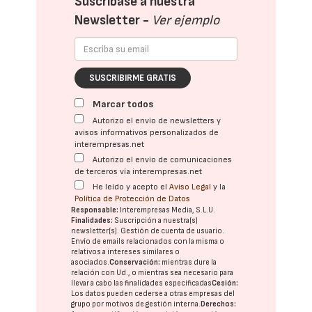
Suscríbase a nuestra
Newsletter -
Ver ejemplo
SUSCRIBIRME GRATIS
Marcar todos
Autorizo el envío de newsletters y
avisos informativos personalizados de
interempresas.net
Autorizo el envío de comunicaciones
de terceros vía interempresas.net
He leído y acepto el
Aviso Legal
y la
Política de Protección de Datos
Responsable:
Interempresas Media, S.L.U.
Finalidades:
Suscripción a nuestra(s)
newsletter(s). Gestión de cuenta de usuario.
Envío de emails relacionados con la misma o
relativos a intereses similares o
asociados.
Conservación:
mientras dure la
relación con Ud., o mientras sea necesario para
llevar a cabo las finalidades especificadas
Cesión:
Los datos pueden cederse a otras
empresas del
grupo
por motivos de gestión interna.
Derechos: