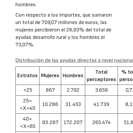
hombres.
Con respecto a los importes, que sumaron
un total de 709,07 millones de euros, las
mujeres percibieron el 26,93% del total de
ayudas desarrollo rural y los hombres el
73,07%.
Distribución de las ayudas directas a nivel naciona
Total
% to
Estratos
Mujeres
Hombres
perceptores
pers
<25
867
2.792
3.659
0,7
25=
10.286
31.453
41.739
8,1
<X<40
40=
93.267
172.207
265.474
51,
<X<65