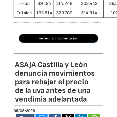
>=65
89.194
114.248
203.442
39,
Totales
193.614
320.700
514.314
10
ver/escribir comentarios
ASAJA Castilla y León
denuncia movimientos
para rebajar el precio
de la uva antes de una
vendimia adelantada
06/08/2026