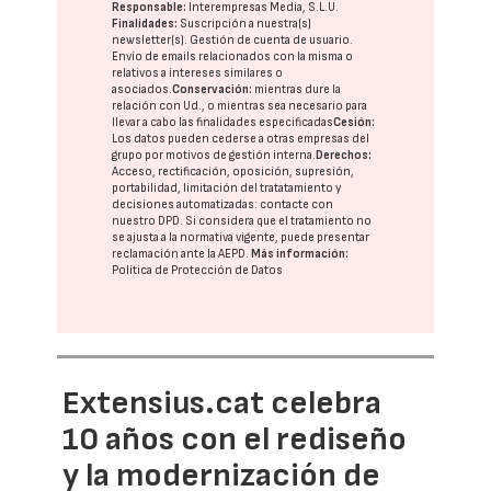
Responsable:
Interempresas Media, S.L.U.
Finalidades:
Suscripción a nuestra(s)
newsletter(s). Gestión de cuenta de usuario.
Envío de emails relacionados con la misma o
relativos a intereses similares o
asociados.
Conservación:
mientras dure la
relación con Ud., o mientras sea necesario para
llevar a cabo las finalidades especificadas
Cesión:
Los datos pueden cederse a otras
empresas del
grupo
por motivos de gestión interna.
Derechos:
Acceso, rectificación, oposición, supresión,
portabilidad, limitación del tratatamiento y
decisiones automatizadas:
contacte con
nuestro DPD
. Si considera que el tratamiento no
se ajusta a la normativa vigente, puede presentar
reclamación ante la
AEPD
.
Más información:
Política de Protección de Datos
Extensius.cat celebra
10 años con el rediseño
y la modernización de