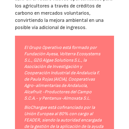
los agricultores a través de créditos de
carbono en mercados voluntarios,
convirtiendo la mejora ambiental en una
posible vía adicional de ingresos.
El Grupo Operativo está formado por
Fundación Ayesa, Volterra Ecosystems
S.L., G2G Algae Solutions S.L., la
Asociación de Investigación y
Cooperación Industrial de Andalucía F.
de Paula Rojas (AICIA), Cooperativas
Agro-alimentarias de Andalucía,
Alcafruit -Productores del Campo
S.C.A.- y Pentanux-Almoxata S.L.
BioChargae está cofinanciado por la
Unión Europea al 80% con cargo al
FEADER, siendo la autoridad encargada
de la gestión de la aplicación de la ayuda