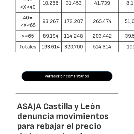
10.286
31.453
41.739
8,1
<X<40
40=
93.267
172.207
265.474
51,
<X<65
>=65
89.194
114.248
203.442
39,
Totales
193.614
320.700
514.314
10
ver/escribir comentarios
ASAJA Castilla y León
denuncia movimientos
para rebajar el precio