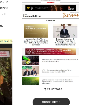
la-La
lezca
e de
e.
22/07/2026
SUSCRIBIRSE