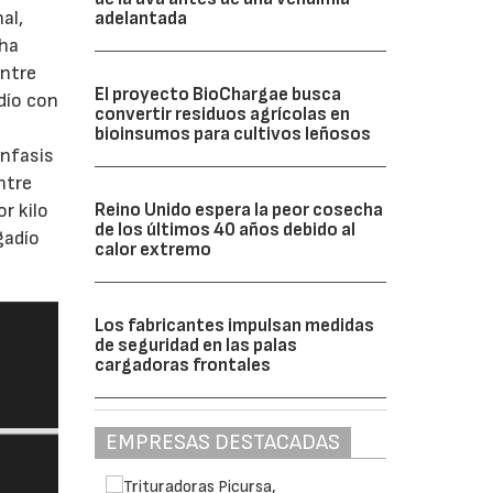
al,
adelantada
cha
entre
El proyecto BioChargae busca
dío con
convertir residuos agrícolas en
bioinsumos para cultivos leñosos
énfasis
ntre
Reino Unido espera la peor cosecha
r kilo
de los últimos 40 años debido al
gadío
calor extremo
Los fabricantes impulsan medidas
de seguridad en las palas
cargadoras frontales
EMPRESAS DESTACADAS