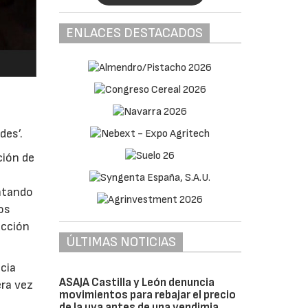
ENLACES DESTACADOS
des’.
ción de
ontando
los
ucción
ÚLTIMAS NOTICIAS
ncia
ASAJA Castilla y León denuncia
era vez
movimientos para rebajar el precio
de la uva antes de una vendimia