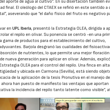
del aporte de agua al cultivo”. En su disertación también ev
d final. El oleólogo del CTAEX se refirió en este sentido a 
al”, aseverando que “el daño físico del fruto es negativo pa
ivar en
UPL Iberia
, presentó la Estrategia OLEA, dirigida a a
rolar el repilo en olivar. Su ponencia se centró -en una pri
na gama de productos para el establecimiento del cultivo,
oadyuvantes. Barjola desgranó las cualidades del fisioactiva
bsorción de nutrientes, lo que permite una mejor floración
 de nueva generación para aplicar en olivar. Además, explicó
strategia OLEA para el control del repilo. Una finca en alta
tigüedad y ubicada en Carmona (Sevilla), está siendo objet
icacia de la aplicación de la tesis Pronutiva en el manejo d
 ahora han puesto de manifiesto las ventajas que aportan
tiva la incidencia del repilo tanto latente como visible”, a