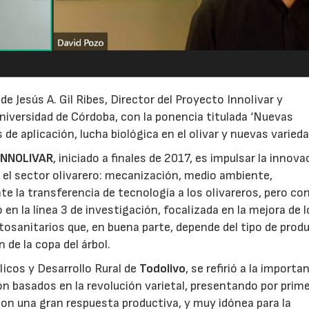
e Jesús A. Gil Ribes, Director del Proyecto Innolivar y
Universidad de Córdoba, con la ponencia titulada ‘Nuevas
 de aplicación, lucha biológica en el olivar y nuevas varieda
INNOLIVAR
, iniciado a finales de 2017, es impulsar la innova
e el sector olivarero: mecanización, medio ambiente,
nte la transferencia de tecnología a los olivareros, pero c
 en la línea 3 de investigación, focalizada en la mejora de 
fitosanitarios que, en buena parte, depende del tipo de prod
 de la copa del árbol.
icos y Desarrollo Rural de
Todolivo
, se refirió a la importa
n basados en la revolución varietal, presentando por prim
con una gran respuesta productiva, y muy idónea para la