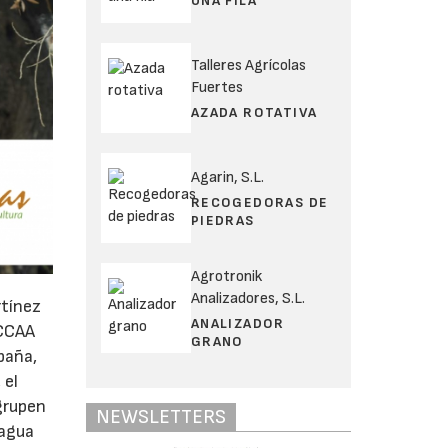
UNA FILA
Talleres Agrícolas
Fuertes
AZADA ROTATIVA
Agarin, S.L.
RECOGEDORAS DE
PIEDRAS
Agrotronik
Analizadores, S.L.
rtínez
ANALIZADOR
 CCAA
GRANO
paña,
 el
grupen
NEWSLETTERS
 agua