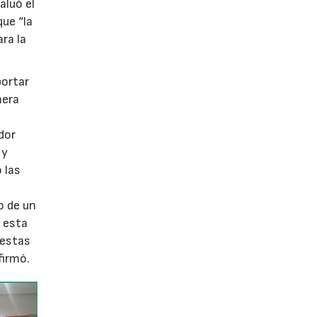
aluó el
que “la
ra la
portar
mera
dor
 y
 las
o de un
e esta
 estas
firmó.