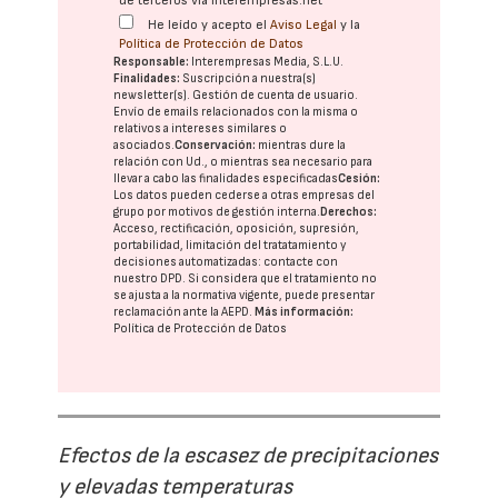
de terceros vía interempresas.net
He leído y acepto el
Aviso Legal
y la
Política de Protección de Datos
Responsable:
Interempresas Media, S.L.U.
Finalidades:
Suscripción a nuestra(s)
newsletter(s). Gestión de cuenta de usuario.
Envío de emails relacionados con la misma o
relativos a intereses similares o
asociados.
Conservación:
mientras dure la
relación con Ud., o mientras sea necesario para
llevar a cabo las finalidades especificadas
Cesión:
Los datos pueden cederse a otras
empresas del
grupo
por motivos de gestión interna.
Derechos:
Acceso, rectificación, oposición, supresión,
portabilidad, limitación del tratatamiento y
decisiones automatizadas:
contacte con
nuestro DPD
. Si considera que el tratamiento no
se ajusta a la normativa vigente, puede presentar
reclamación ante la
AEPD
.
Más información:
Política de Protección de Datos
Efectos de la escasez de precipitaciones
y elevadas temperaturas