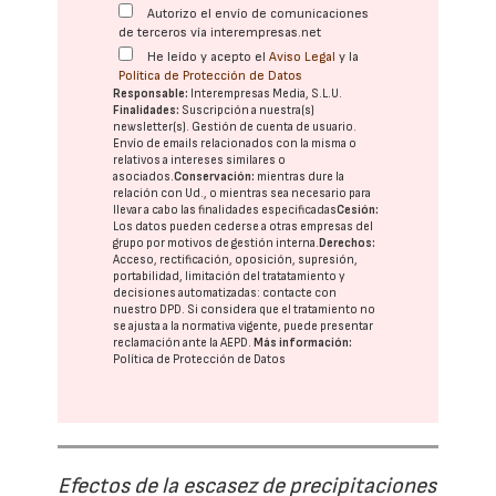
Autorizo el envío de comunicaciones
de terceros vía interempresas.net
He leído y acepto el
Aviso Legal
y la
Política de Protección de Datos
Responsable:
Interempresas Media, S.L.U.
Finalidades:
Suscripción a nuestra(s)
newsletter(s). Gestión de cuenta de usuario.
Envío de emails relacionados con la misma o
relativos a intereses similares o
asociados.
Conservación:
mientras dure la
relación con Ud., o mientras sea necesario para
llevar a cabo las finalidades especificadas
Cesión:
Los datos pueden cederse a otras
empresas del
grupo
por motivos de gestión interna.
Derechos:
Acceso, rectificación, oposición, supresión,
portabilidad, limitación del tratatamiento y
decisiones automatizadas:
contacte con
nuestro DPD
. Si considera que el tratamiento no
se ajusta a la normativa vigente, puede presentar
reclamación ante la
AEPD
.
Más información:
Política de Protección de Datos
Efectos de la escasez de precipitaciones