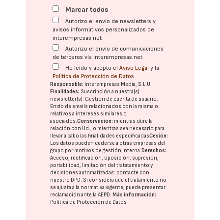
Marcar todos
Autorizo el envío de newsletters y
avisos informativos personalizados de
interempresas.net
Autorizo el envío de comunicaciones
de terceros vía interempresas.net
He leído y acepto el
Aviso Legal
y la
Política de Protección de Datos
Responsable:
Interempresas Media, S.L.U.
Finalidades:
Suscripción a nuestra(s)
newsletter(s). Gestión de cuenta de usuario.
Envío de emails relacionados con la misma o
relativos a intereses similares o
asociados.
Conservación:
mientras dure la
relación con Ud., o mientras sea necesario para
llevar a cabo las finalidades especificadas
Cesión:
Los datos pueden cederse a otras
empresas del
grupo
por motivos de gestión interna.
Derechos:
Acceso, rectificación, oposición, supresión,
portabilidad, limitación del tratatamiento y
decisiones automatizadas:
contacte con
nuestro DPD
. Si considera que el tratamiento no
se ajusta a la normativa vigente, puede presentar
reclamación ante la
AEPD
.
Más información:
Política de Protección de Datos