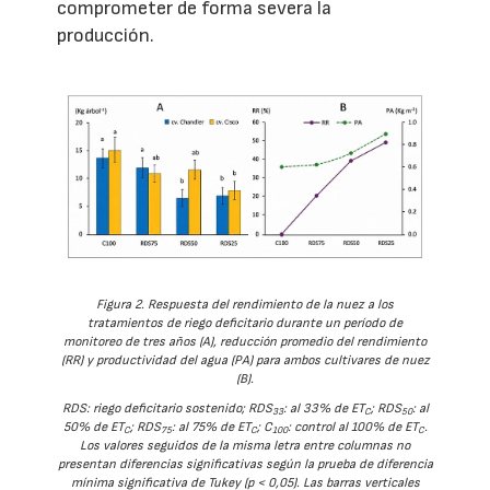
comprometer de forma severa la
producción.
Figura 2. Respuesta del rendimiento de la nuez a los
tratamientos de riego deficitario durante un período de
monitoreo de tres años (A), reducción promedio del rendimiento
(RR) y productividad del agua (PA) para ambos cultivares de nuez
(B).
RDS: riego deficitario sostenido; RDS
: al 33% de ET
; RDS
: al
33
C
50
50% de ET
; RDS
: al 75% de ET
; C
: control al 100% de ET
.
C
75
C
100
C
Los valores seguidos de la misma letra entre columnas no
presentan diferencias significativas según la prueba de diferencia
mínima significativa de Tukey (p < 0,05). Las barras verticales