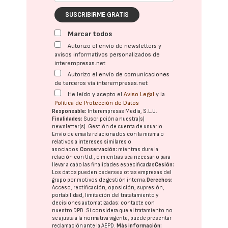
SUSCRIBIRME GRATIS
Marcar todos
Autorizo el envío de newsletters y
avisos informativos personalizados de
interempresas.net
Autorizo el envío de comunicaciones
de terceros vía interempresas.net
He leído y acepto el
Aviso Legal
y la
Política de Protección de Datos
Responsable:
Interempresas Media, S.L.U.
Finalidades:
Suscripción a nuestra(s)
newsletter(s). Gestión de cuenta de usuario.
Envío de emails relacionados con la misma o
relativos a intereses similares o
asociados.
Conservación:
mientras dure la
relación con Ud., o mientras sea necesario para
llevar a cabo las finalidades especificadas
Cesión:
Los datos pueden cederse a otras
empresas del
grupo
por motivos de gestión interna.
Derechos:
Acceso, rectificación, oposición, supresión,
portabilidad, limitación del tratatamiento y
decisiones automatizadas:
contacte con
nuestro DPD
. Si considera que el tratamiento no
se ajusta a la normativa vigente, puede presentar
reclamación ante la
AEPD
.
Más información: