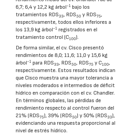
-1
6,7; 6,4 y 12,2 kg árbol
bajo los
tratamientos RDS
, RDS
y RDS
,
33
50
75
respectivamente, todos ellos inferiores a
-1
los 13,9 kg árbol
registrados en el
tratamiento control (C
).
100
De forma similar, el cv. Cisco presentó
rendimientos de 8,0; 11,6; 11,0 y 15,6 kg
-1
árbol
para RDS
, RDS
, RDS
y C
,
33
50
75
100
respectivamente. Estos resultados indican
que Cisco muestra una mayor tolerancia a
niveles moderados e intermedios de déficit
hídrico en comparación con el cv. Chandler.
En términos globales, las pérdidas de
rendimiento respecto al control fueron del
21% (RDS
), 39% (RDS
) y 50% (RDS
),
75
50
33
evidenciando una respuesta proporcional al
nivel de estrés hídrico.