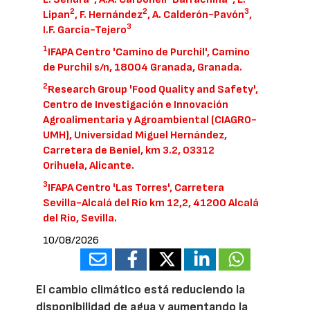
2
2
3
Lipan
, F. Hernández
, A. Calderón-Pavón
,
3
I.F. García-Tejero
1
IFAPA Centro 'Camino de Purchil', Camino
de Purchil s/n, 18004 Granada, Granada.
2
Research Group 'Food Quality and Safety',
Centro de Investigación e Innovación
Agroalimentaria y Agroambiental (CIAGRO-
UMH), Universidad Miguel Hernández,
Carretera de Beniel, km 3.2, 03312
Orihuela, Alicante.
3
IFAPA Centro 'Las Torres', Carretera
Sevilla-Alcalá del Río km 12,2, 41200 Alcalá
del Río, Sevilla.
10/08/2026
El cambio climático está reduciendo la
disponibilidad de agua y aumentando la