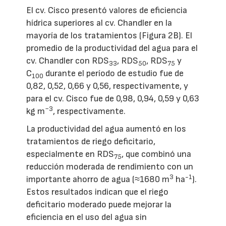
El cv. Cisco presentó valores de eficiencia
hídrica superiores al cv. Chandler en la
mayoría de los tratamientos (Figura 2B). El
promedio de la productividad del agua para el
cv. Chandler con RDS
, RDS
, RDS
y
33
50
75
C
durante el período de estudio fue de
100
0,82, 0,52, 0,66 y 0,56, respectivamente, y
para el cv. Cisco fue de 0,98, 0,94, 0,59 y 0,63
−3
kg m
, respectivamente.
La productividad del agua aumentó en los
tratamientos de riego deficitario,
especialmente en RDS
, que combinó una
75
reducción moderada de rendimiento con un
3
-1
importante ahorro de agua (≈1680 m
ha
).
Estos resultados indican que el riego
deficitario moderado puede mejorar la
eficiencia en el uso del agua sin