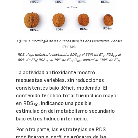
Figura 3. Morfología de las nueces para las dos variedades y dosis
de riego.
RDS: riego deficitario sostenido; RDS
: al 33% de ET
; RDS
: al
33
C
50
50% de ET
; RDS
: al 75% de ET
; C
: control al 100% de ET
.
C
75
C
100
C
La actividad antioxidante mostró
respuestas variables, sin reducciones
consistentes bajo déficit moderado. El
contenido fenólico total fue incluso mayor
en RDS
, indicando una posible
50
estimulación del metabolismo secundario
bajo estrés hídrico intermedio.
Por otra parte, las estrategias de RDS
modificaron el perfil de azúcares de las