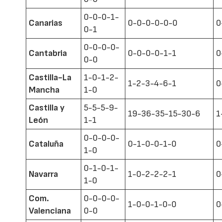
0-0-0-1-
Canarias
0-0-0-0-0-0
0
0-1
0-0-0-0-
Cantabria
0-0-0-0-1-1
0
0-0
Castilla-La
1-0-1-2-
1-2-3-4-6-1
0
Mancha
1-0
Castilla y
5-5-5-9-
19-36-35-15-30-6
1
León
1-1
0-0-0-0-
Cataluña
0-1-0-0-1-0
0
1-0
0-1-0-1-
Navarra
1-0-2-2-2-1
0
1-0
Com.
0-0-0-0-
1-0-0-1-0-0
0
Valenciana
0-0