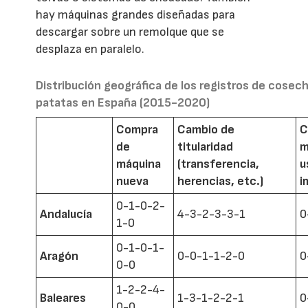
hay máquinas grandes diseñadas para
descargar sobre un remolque que se
desplaza en paralelo.
Distribución geográfica de los registros de cosec
patatas en España (2015-2020)
Compra
Cambio de
C
de
titularidad
m
máquina
(transferencia,
u
nueva
herencias, etc.)
i
0-1-0-2-
Andalucía
4-3-2-3-3-1
0
1-0
0-1-0-1-
Aragón
0-0-1-1-2-0
0
0-0
1-2-2-4-
Baleares
1-3-1-2-2-1
0
0-0