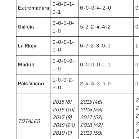
0-0-0-1-
Extremadura
6-0-0-4-2-0
0
0-1
0-0-1-0-
Galicia
5-2-2-4-4-2
0
1-0
0-0-0-1-
La Rioja
6-7-2-3-0-0
1
0-0
0-0-0-0-
Madrid
0-0-0-0-1-1
0
1-0
1-0-0-2-
País Vasco
2-4-4-3-5-0
0
2-0
2
2015 (8)
2015 (46)
2
2016 (10)
2016 (58)
2
2017 (9)
2017 (52)
TOTALES
2
2018 (24)
2018 (42)
2
2019 (9)
2019 (59)