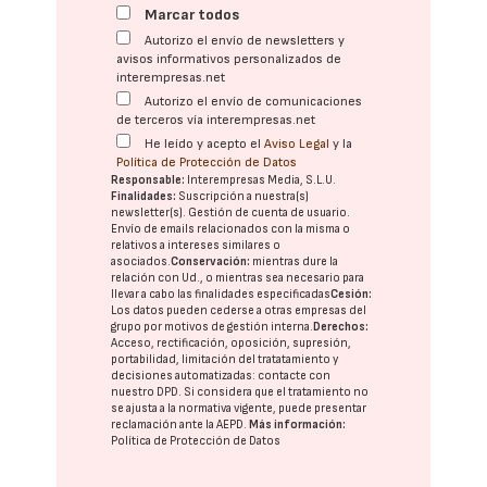
Marcar todos
Autorizo el envío de newsletters y
avisos informativos personalizados de
interempresas.net
Autorizo el envío de comunicaciones
de terceros vía interempresas.net
He leído y acepto el
Aviso Legal
y la
Política de Protección de Datos
Responsable:
Interempresas Media, S.L.U.
Finalidades:
Suscripción a nuestra(s)
newsletter(s). Gestión de cuenta de usuario.
Envío de emails relacionados con la misma o
relativos a intereses similares o
asociados.
Conservación:
mientras dure la
relación con Ud., o mientras sea necesario para
llevar a cabo las finalidades especificadas
Cesión:
Los datos pueden cederse a otras
empresas del
grupo
por motivos de gestión interna.
Derechos:
Acceso, rectificación, oposición, supresión,
portabilidad, limitación del tratatamiento y
decisiones automatizadas:
contacte con
nuestro DPD
. Si considera que el tratamiento no
se ajusta a la normativa vigente, puede presentar
reclamación ante la
AEPD
.
Más información:
Política de Protección de Datos