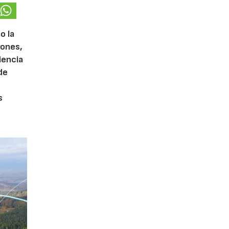
o la
rones,
iencia
de
s