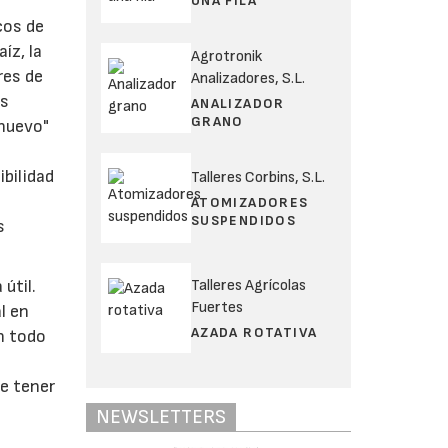
UNA FILA
cos de
íz, la
Agrotronik
res de
Analizadores, S.L.
os
ANALIZADOR
GRANO
"nuevo"
o
bilidad
Talleres Corbins, S.L.
ATOMIZADORES
SUSPENDIDOS
s
Talleres Agrícolas
útil.
Fuertes
l en
AZADA ROTATIVA
n todo
te tener
NEWSLETTERS