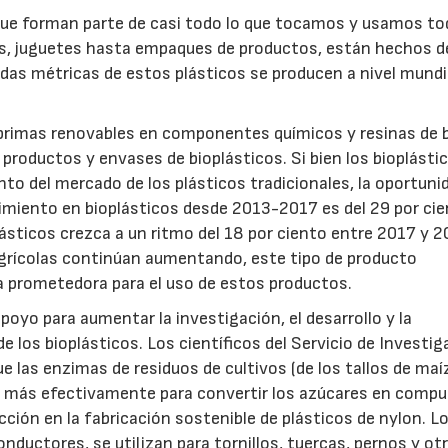
, que forman parte de casi todo lo que tocamos y usamos to
s, juguetes hasta empaques de productos, están hechos d
das métricas de estos plásticos se producen a nivel mundi
rimas renovables en componentes químicos y resinas de 
productos y envases de bioplásticos. Si bien los bioplásti
o del mercado de los plásticos tradicionales, la oportuni
cimiento en bioplásticos desde 2013-2017 es del 29 por cie
lásticos crezca a un ritmo del 18 por ciento entre 2017 y 2
agrícolas continúan aumentando, este tipo de producto
ía prometedora para el uso de estos productos.
oyo para aumentar la investigación, el desarrollo y la
 los bioplásticos. Los científicos del Servicio de Investig
e las enzimas de residuos de cultivos (de los tallos de maíz
22/07/2026
29/07/2026
jen más efectivamente para convertir los azúcares en comp
ión en la fabricación sostenible de plásticos de nylon. L
onductores, se utilizan para tornillos, tuercas, pernos y ot