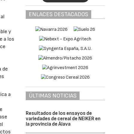
ENLACES DESTACADOS
al
ble y
e a los
ace
a de
es
ica a
ÚLTIMAS NOTICIAS
de
Resultados de los ensayos de
base
variedades de cereal de NEIKER en
la provincia de Álava
el
uctos