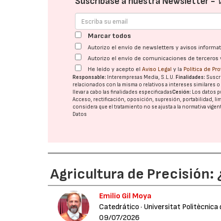
Suscríbase a nuestra Newsletter -
Marcar todos
Autorizo el envío de newsletters y avisos inform
Autorizo el envío de comunicaciones de terceros 
He leído y acepto el
Aviso Legal
y la
Política de Pr
Responsable:
Interempresas Media, S.L.U.
Finalidades:
Suscri
relacionados con la misma o relativos a intereses similares 
llevar a cabo las finalidades especificadas
Cesión:
Los datos p
Acceso, rectificación, oposición, supresión, portabilidad, l
considera que el tratamiento no se ajusta a la normativa vige
Datos
Agricultura de Precisión:
Emilio Gil Moya
Catedrático
· Universitat Politècnica
09/07/2026