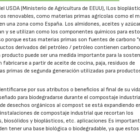
l USDA (Ministerio de Agricultura de EEUU), lLos bioplásti
sos renovables, como materias primas agrícolas como el ma
ha en una zona como España. Los almidones, aceites y azúca
can y se utilizan como los componentes químicos para est
oso porque estas materias primas son fuentes de carbono 
ductos derivados del petróleo / petróleo contienen carbon
n producto puede ser una medida importante para la sosteni
fabricarse a partir de aceite de cocina, paja, residuos de
as primas de segunda generación utilizadas para producto
ntificarse por sus atributos o beneficios al final de su vida 
iseñado para biodegradarse durante el compostaje industria
o de desechos orgánicos al compost se está expandiendo e
0 instalaciones de compostaje industrial que recortan los
 biosólidos y bioplásticos, etc. aplicaciones Es importan
den tener una base biológica o biodegradable, ya que estos