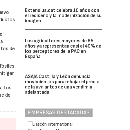
Extensius.cat celebra 10 años con
uevo
el rediseño y la modernización de su
oductos
imagen
de
Los agricultores mayores de 65
ca
años ya representan casi el 40% de
ctos de
los perceptores de la PAC en
España
fósiles,
mitigar
ASAJA Castilla y León denuncia
movimientos para rebajar el precio
de la uva antes de una vendimia
s. Los
adelantada
se de
EMPRESAS DESTACADAS