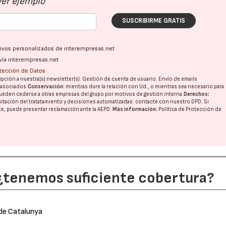
Ver ejemplo
SUSCRIBIRME GRATIS
ativos personalizados de interempresas.net
vía interempresas.net
otección de Datos
pción a nuestra(s) newsletter(s). Gestión de cuenta de usuario. Envío de emails
o asociados.
Conservación:
mientras dure la relación con Ud., o mientras sea necesario para
ueden cederse a otras
empresas del grupo
por motivos de gestión interna.
Derechos:
imitación del tratatamiento y decisiones automatizadas:
contacte con nuestro DPD
. Si
nte, puede presentar reclamación ante la
AEPD
.
Más información:
Política de Protección de
 ¿tenemos suficiente cobertura?
 de Catalunya