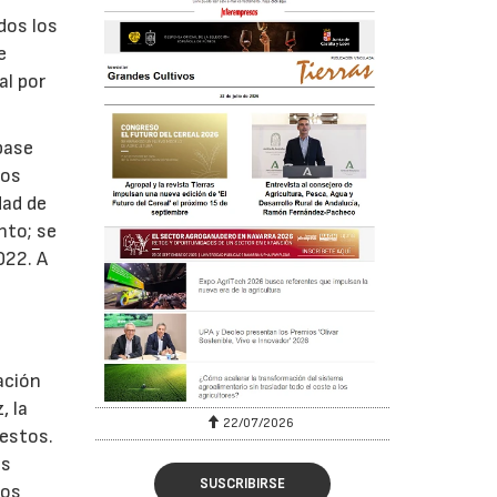
dos los
e
al por
base
cos
dad de
nto; se
022. A
ación
, la
22/07/2026
uestos.
os
SUSCRIBIRSE
ros