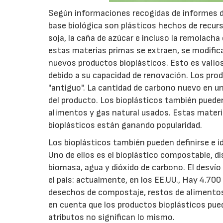
Según informaciones recogidas de informes de
base biológica son plásticos hechos de recur
soja, la caña de azúcar e incluso la remolac
estas materias primas se extraen, se modifi
nuevos productos bioplásticos. Esto es vali
debido a su capacidad de renovación. Los pro
"antiguo". La cantidad de carbono nuevo en u
del producto. Los bioplásticos también pueden 
alimentos y gas natural usados. Estas materi
bioplásticos están ganando popularidad.
Los bioplásticos también pueden definirse e ide
Uno de ellos es el bioplástico compostable, d
biomasa, agua y dióxido de carbono. El desví
el país: actualmente, en los EE.UU., Hay 4.70
desechos de compostaje, restos de alimentos,
en cuenta que los productos bioplásticos pue
atributos no significan lo mismo.