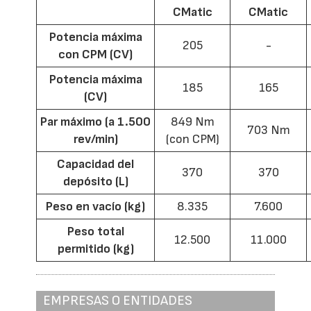
CMatic
CMatic
Potencia máxima
205
-
con CPM (CV)
Potencia máxima
185
165
(CV)
Par máximo (a 1.500
849 Nm
703 Nm
rev/min)
(con CPM)
Capacidad del
370
370
depósito (L)
Peso en vacío (kg)
8.335
7.600
Peso total
12.500
11.000
permitido (kg)
EMPRESAS O ENTIDADES