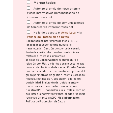
Marcar todos
Autorizo el envío de newsletters y
avisos informativos personalizados de
interempresas.net
Autorizo el envío de comunicaciones
de terceros vía interempresas.net
He leído y acepto el
Aviso Legal
y la
Política de Protección de Datos
Responsable:
Interempresas Media, S.L.U.
Finalidades:
Suscripción a nuestra(s)
newsletter(s). Gestión de cuenta de usuario.
Envío de emails relacionados con la misma o
relativos a intereses similares o
asociados.
Conservación:
mientras dure la
relación con Ud., o mientras sea necesario para
llevar a cabo las finalidades especificadas
Cesión:
Los datos pueden cederse a otras
empresas del
grupo
por motivos de gestión interna.
Derechos:
Acceso, rectificación, oposición, supresión,
portabilidad, limitación del tratatamiento y
decisiones automatizadas:
contacte con
nuestro DPD
. Si considera que el tratamiento no
se ajusta a la normativa vigente, puede presentar
reclamación ante la
AEPD
.
Más información:
Política de Protección de Datos