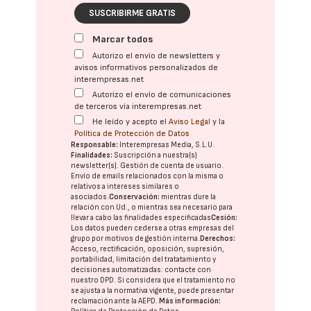
SUSCRIBIRME GRATIS
Marcar todos
Autorizo el envío de newsletters y
avisos informativos personalizados de
interempresas.net
Autorizo el envío de comunicaciones
de terceros vía interempresas.net
He leído y acepto el
Aviso Legal
y la
Política de Protección de Datos
Responsable:
Interempresas Media, S.L.U.
Finalidades:
Suscripción a nuestra(s)
newsletter(s). Gestión de cuenta de usuario.
Envío de emails relacionados con la misma o
relativos a intereses similares o
asociados.
Conservación:
mientras dure la
relación con Ud., o mientras sea necesario para
llevar a cabo las finalidades especificadas
Cesión:
Los datos pueden cederse a otras
empresas del
grupo
por motivos de gestión interna.
Derechos:
Acceso, rectificación, oposición, supresión,
portabilidad, limitación del tratatamiento y
decisiones automatizadas:
contacte con
nuestro DPD
. Si considera que el tratamiento no
se ajusta a la normativa vigente, puede presentar
reclamación ante la
AEPD
.
Más información: