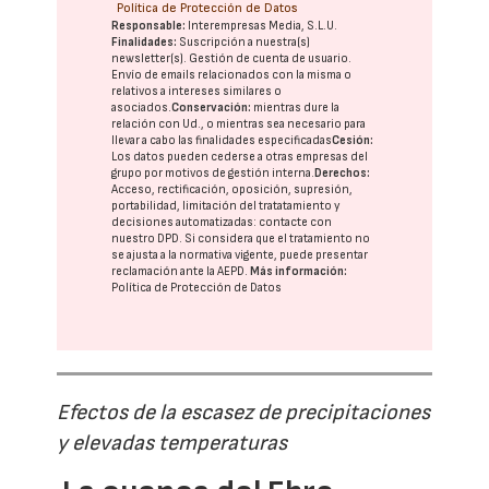
Política de Protección de Datos
Responsable:
Interempresas Media, S.L.U.
Finalidades:
Suscripción a nuestra(s)
newsletter(s). Gestión de cuenta de usuario.
Envío de emails relacionados con la misma o
relativos a intereses similares o
asociados.
Conservación:
mientras dure la
relación con Ud., o mientras sea necesario para
llevar a cabo las finalidades especificadas
Cesión:
Los datos pueden cederse a otras
empresas del
grupo
por motivos de gestión interna.
Derechos:
Acceso, rectificación, oposición, supresión,
portabilidad, limitación del tratatamiento y
decisiones automatizadas:
contacte con
nuestro DPD
. Si considera que el tratamiento no
se ajusta a la normativa vigente, puede presentar
reclamación ante la
AEPD
.
Más información:
Política de Protección de Datos
Efectos de la escasez de precipitaciones
y elevadas temperaturas