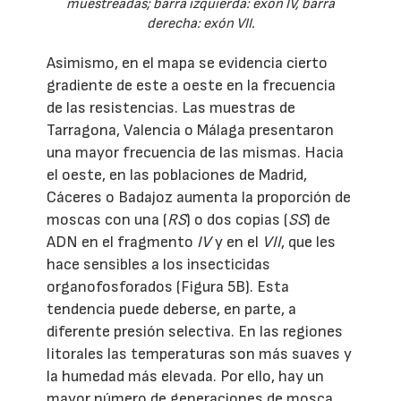
muestreadas; barra izquierda: exón IV, barra
derecha: exón VII.
Asimismo, en el mapa se evidencia cierto
gradiente de este a oeste en la frecuencia
de las resistencias. Las muestras de
Tarragona, Valencia o Málaga presentaron
una mayor frecuencia de las mismas. Hacia
el oeste, en las poblaciones de Madrid,
Cáceres o Badajoz aumenta la proporción de
moscas con una (
RS
) o dos copias (
SS
) de
ADN en el fragmento
IV
y en el
VII
, que les
hace sensibles a los insecticidas
organofosforados (Figura 5B). Esta
tendencia puede deberse, en parte, a
diferente presión selectiva. En las regiones
litorales las temperaturas son más suaves y
la humedad más elevada. Por ello, hay un
mayor número de generaciones de mosca