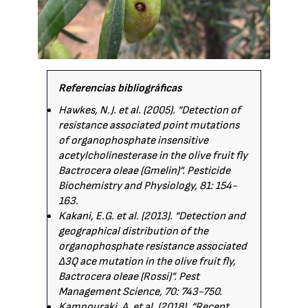
Referencias bibliográficas
Hawkes, N.J. et al. (2005). “Detection of
resistance associated point mutations
of organophosphate insensitive
acetylcholinesterase in the olive fruit fly
Bactrocera oleae (Gmelin)”. Pesticide
Biochemistry and Physiology, 81: 154-
163.
Kakani, E.G. et al. (2013). “Detection and
geographical distribution of the
organophosphate resistance associated
Δ3Q ace mutation in the olive fruit fly,
Bactrocera oleae (Rossi)”. Pest
Management Science, 70: 743-750.
Kampouraki, A. et al. (2018). “Recent