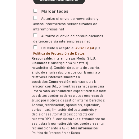
Marcar todos
Autorizo el envío de newsletters y
avisos informativos personalizados de
interempresas.net
Autorizo el envío de comunicaciones
de terceros vía interempresas.net
He leído y acepto el
Aviso Legal
y la
Política de Protección de Datos
Responsable:
Interempresas Media, S.L.U.
Finalidades:
Suscripción a nuestra(s)
newsletter(s). Gestión de cuenta de usuario.
Envío de emails relacionados con la misma o
relativos a intereses similares o
asociados.
Conservación:
mientras dure la
relación con Ud., o mientras sea necesario para
llevar a cabo las finalidades especificadas
Cesión:
Los datos pueden cederse a otras
empresas del
grupo
por motivos de gestión interna.
Derechos:
Acceso, rectificación, oposición, supresión,
portabilidad, limitación del tratatamiento y
decisiones automatizadas:
contacte con
nuestro DPD
. Si considera que el tratamiento no
se ajusta a la normativa vigente, puede presentar
reclamación ante la
AEPD
.
Más información:
Política de Protección de Datos