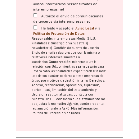
avisos informativos personalizados de
interempresas.net
Autorizo el envío de comunicaciones
de terceros vía interempresas.net
He leído y acepto el
Aviso Legal
y la
Política de Protección de Datos
Responsable:
Interempresas Media, S.L.U.
Finalidades:
Suscripción a nuestra(s)
newsletter(s). Gestión de cuenta de usuario.
Envío de emails relacionados con la misma o
relativos a intereses similares o
asociados.
Conservación:
mientras dure la
relación con Ud., o mientras sea necesario para
llevar a cabo las finalidades especificadas
Cesión:
Los datos pueden cederse a otras
empresas del
grupo
por motivos de gestión interna.
Derechos:
Acceso, rectificación, oposición, supresión,
portabilidad, limitación del tratatamiento y
decisiones automatizadas:
contacte con
nuestro DPD
. Si considera que el tratamiento no
se ajusta a la normativa vigente, puede presentar
reclamación ante la
AEPD
.
Más información:
Política de Protección de Datos