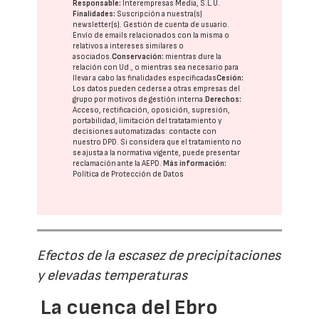
Responsable:
Interempresas Media, S.L.U.
Finalidades:
Suscripción a nuestra(s)
newsletter(s). Gestión de cuenta de usuario.
Envío de emails relacionados con la misma o
relativos a intereses similares o
asociados.
Conservación:
mientras dure la
relación con Ud., o mientras sea necesario para
llevar a cabo las finalidades especificadas
Cesión:
Los datos pueden cederse a otras
empresas del
grupo
por motivos de gestión interna.
Derechos:
Acceso, rectificación, oposición, supresión,
portabilidad, limitación del tratatamiento y
decisiones automatizadas:
contacte con
nuestro DPD
. Si considera que el tratamiento no
se ajusta a la normativa vigente, puede presentar
reclamación ante la
AEPD
.
Más información:
Política de Protección de Datos
Efectos de la escasez de precipitaciones
y elevadas temperaturas
La cuenca del Ebro