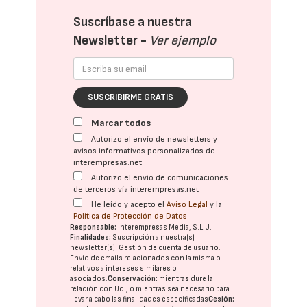
Suscríbase a nuestra
Newsletter -
Ver ejemplo
SUSCRIBIRME GRATIS
Marcar todos
Autorizo el envío de newsletters y
avisos informativos personalizados de
interempresas.net
Autorizo el envío de comunicaciones
de terceros vía interempresas.net
He leído y acepto el
Aviso Legal
y la
Política de Protección de Datos
Responsable:
Interempresas Media, S.L.U.
Finalidades:
Suscripción a nuestra(s)
newsletter(s). Gestión de cuenta de usuario.
Envío de emails relacionados con la misma o
relativos a intereses similares o
asociados.
Conservación:
mientras dure la
relación con Ud., o mientras sea necesario para
llevar a cabo las finalidades especificadas
Cesión: